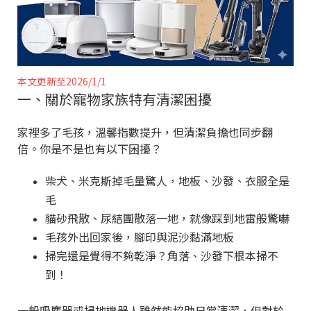
本文更新至2026/1/1
一、關於寵物家族特有清潔困擾
家裡多了毛孩，溫馨指數提升，但清潔負擔也同步翻
倍。你是不是也有以下困擾？
柴犬、米克斯掉毛量驚人，地板、沙發、衣服全是
毛
貓砂飛散、尿結團散落一地，就像踩到地雷般驚嚇
毛孩外出回家後，腳印與泥沙黏滿地板
掃完還是覺得不夠乾淨？角落、沙發下根本掃不
到！
一般吸塵器或掃地機器人雖然能協助日常清潔，但對於