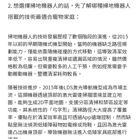
2. 想選擇掃地機器人的話，先了解哪種掃地機器人
搭載的技術最適合寵物家庭：
掃地機器人的技術發展歷經了數個階段的演進，從2015
年以前的早期隨機式機型開始，當時的機器缺乏路徑規
劃能力，僅能依靠隨機碰撞的方式移動，這導致清潔效
率低下，容易出現重複清掃或遺漏區域的情況，雖然價
格較為低廉，但需要較多的人工干預，例如經常需要手
動搬動機器，整體清潔耗時較長。
隨著技術進步，2015年後LDS激光導航機型成為市場主
流，這類機器透過頂部的激光雷達掃描環境並建立地
圖，能夠生成2D平面地圖，支援分區清掃和禁區設定等
功能，其系統性的「弓字形」清掃路徑大大提高了覆蓋
率，優點在於清潔效率高且可透過App遠端控制，然而缺
點是無法偵測低矮障礙物如電線或拖鞋，且因為激光雷
達凸出機身頂部，導致機器無法進入低矮家具底部進行