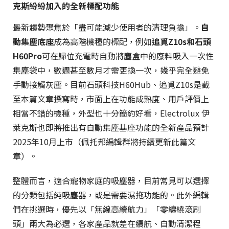
克斯紛紛加入的全新標配功能
最新趨勢聚焦於「盡可能減少使用者的清理負擔」。
自
動集塵底座
成為高階機種的標配，例如
追覓Z10s和石頭
H60Pro
可在歸位充電時自動將塵盒中的廢料吸入一次性
集塵袋中，數週甚至數月才需更換一次，幾乎完全避免
手動接觸灰塵。目前石頭科技H60Hub、追覓Z10s是截
至本篇文章撰寫時，市面上在功能成熟度、用戶評價上
相當不錯的機種，外型也十分簡約好看，Electrolux 伊
萊克斯也即將推出有自動集塵基座功能的全新產品預計
2025年10月上市（佩托邦編輯群將持續更新此篇文
章）。
整體而言，適合寵物家庭的吸塵器，目前常見可以選擇
的分類包括純吸塵器，或是需要濕拖功能的。此外編輯
們在挑選時，優先以「無線高續航力」「零纏繞滾刷
頭」兩大為必選，各家產品就差在續航、自動清潔程