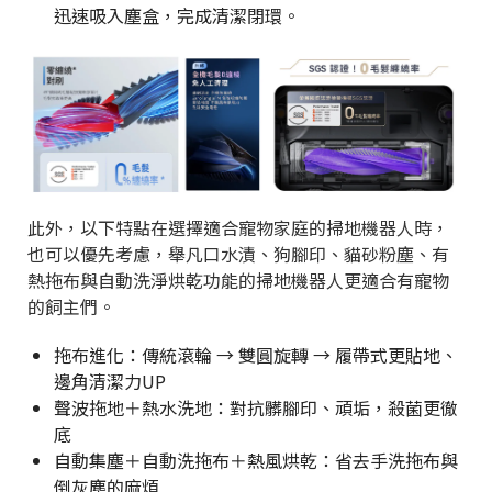
迅速吸入塵盒，完成清潔閉環。
此外，以下特點在選擇適合寵物家庭的掃地機器人時，
也可以優先考慮，舉凡口水漬、狗腳印、貓砂粉塵、有
熱拖布與自動洗淨烘乾功能的掃地機器人更適合有寵物
的飼主們。
拖布進化：傳統滾輪 → 雙圓旋轉 → 履帶式更貼地、
邊角清潔力UP
聲波拖地＋熱水洗地：對抗髒腳印、頑垢，殺菌更徹
底
自動集塵＋自動洗拖布＋熱風烘乾：省去手洗拖布與
倒灰塵的麻煩