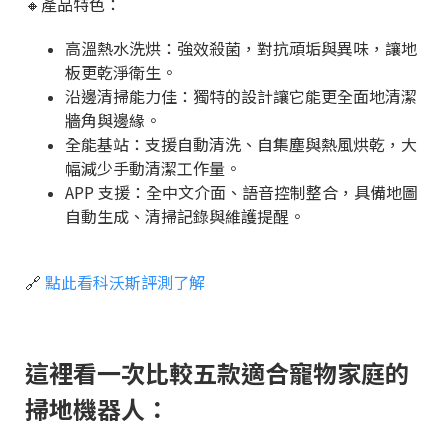
🔸
產品特色：
高溫熱水洗烘：強效殺菌，對抗頑垢與異味，讓地
板更乾淨衛生。
沿邊清掃能力佳：獨特的設計讓它能更全面地清潔
牆角與邊緣。
全能基站：支援自動清洗、自集塵與熱風烘乾，大
幅減少手動清潔工作量。
APP 支援：全中文介面、語音控制整合，具備地圖
自動生成、清掃記錄與維護提醒。
🔗
點此看科沃斯評測了解
這裡看一次比較五款適合寵物家庭的
掃地機器人：