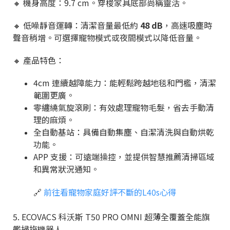
🔸
機身高度：9.7 cm。穿梭家具底部尚稱靈活。
🔸
低噪靜音運轉：清潔音量最低約
48 dB
，高速吸塵時
聲音稍增。可選擇寵物模式或夜間模式以降低音量。
🔸
產品特色：
4cm 連續越障能力：能輕鬆跨越地毯和門檻，清潔
範圍更廣。
零纏繞氣旋滾刷：有效處理寵物毛髮，省去手動清
理的麻煩。
全自動基站：具備自動集塵、自潔清洗與自動烘乾
功能。
APP 支援：可遠端操控，並提供智慧推薦清掃區域
和異常狀況通知。
🔗
前往看寵物家庭好評不斷的L40s心得
5. ECOVACS 科沃斯 T50 PRO OMNI 超薄全覆蓋全能旗
艦掃拖機器人