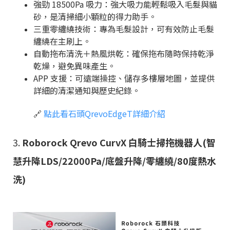
強勁 18500Pa 吸力：強大吸力能輕鬆吸入毛髮與貓
砂，是清掃細小顆粒的得力助手。
三重零纏繞技術：專為毛髮設計，可有效防止毛髮
纏繞在主刷上。
自動拖布清洗＋熱風烘乾：確保拖布隨時保持乾淨
乾燥，避免異味產生。
APP 支援：可遠端操控、儲存多樓層地圖，並提供
詳細的清潔通知與歷史紀錄。
🔗
點此看石頭QrevoEdgeT詳細介紹
3.
Roborock Qrevo CurvX 白騎士掃拖機器人(智
慧升降LDS/22000Pa/底盤升降/零纏繞/80度熱水
洗)