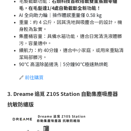
毛髮截斷功能：
石頭科技首款搭載雙重鯊齒零纏
毛，在毛髮達1/4處自動截斷全新功能！
AI 全向助力輪｜操作體感重量僅 0.58 kg
重量：約 4 公斤，因其洗地與吸塵合一的設計，機
身較為紮實。
集塵桶容量：具備水箱功能，適合日常清洗液體髒
污，容量適中。
續航力：約 40分鐘
，適合中小家庭，或用來重點清
潔局部髒污。
90℃ 高溫除菌搓洗｜5分鐘90℃極速熱烘乾
🔗
前往購買
3. Dreame 追覓 Z10S Station 自動集塵吸塵器
抗敏防纏版