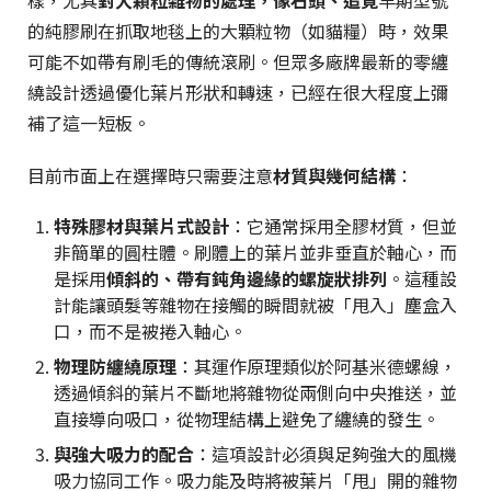
的純膠刷在抓取地毯上的大顆粒物（如貓糧）時，效果
可能不如帶有刷毛的傳統滾刷。但眾多廠牌最新的零纏
繞設計透過優化葉片形狀和轉速，已經在很大程度上彌
補了這一短板。
目前市面上在選擇時只需要注意
材質與幾何結構
：
特殊膠材與葉片式設計
：它通常採用全膠材質，但並
非簡單的圓柱體。刷體上的葉片並非垂直於軸心，而
是採用
傾斜的、帶有鈍角邊緣的螺旋狀排列
。這種設
計能讓頭髮等雜物在接觸的瞬間就被「甩入」塵盒入
口，而不是被捲入軸心。
物理防纏繞原理
：其運作原理類似於阿基米德螺線，
透過傾斜的葉片不斷地將雜物從兩側向中央推送，並
直接導向吸口，從物理結構上避免了纏繞的發生。
與強大吸力的配合
：這項設計必須與足夠強大的風機
吸力協同工作。吸力能及時將被葉片「甩」開的雜物