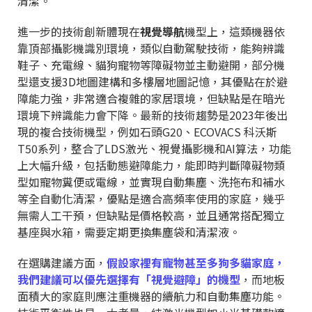
清潔。
進一步的技術創新體現在
視覺導航
機型上，這類機器依
靠頂部攝影機識別環境，類似自動駕駛技術，能夠辨識
鞋子、充電線、貓狗寵物等障礙物並主動避開，部分機
型還支援3D地圖建構和多樓層地圖記憶，其優點在於避
障能力強，非常適合複雜的家居環境，但缺點是在暗光
環境下辨識能力會下降。最新的技術趨勢是2023年後出
現的複合技術機型，例如石頭G20、
ECOVACS 科沃斯
T50
系列，整合了LDS激光、視覺攝影機和AI算法，功能
上大幅升級，包括動態避障能力，能即時判斷障礙物類
型如寵物糞便或電線，並實現自動集塵、洗拖布和補水
等全自動化清潔，優點是適合高頻率使用的家庭，幾乎
無需人工干預，但缺點是價格較高，並且通常搭配獨立
基座與水箱，需要定期更換集塵袋和清潔液。
在選購建議方面，
假設家裡有寵物甚至多狗多貓家庭，
我們建議可以優先選擇有「視覺避障」的機型
，而地板
面積大的家庭則應注重機器的續航力和自動集塵功能。