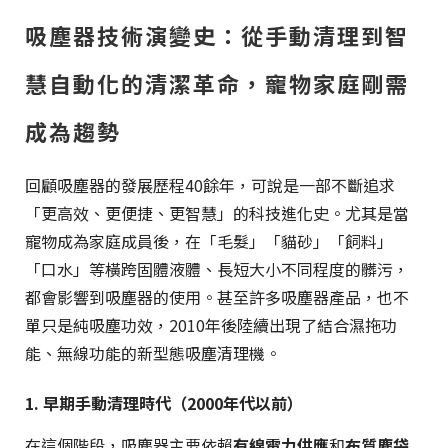
吸塵器技術演變史：從手動清理到智
慧自動化的清潔革命，寵物家庭剛需
成為趨勢
回顧吸塵器的發展歷程40餘年，可說是一部不斷追求
「更高效、更便捷、更智慧」的科技進化史。尤其是當
寵物成為家庭成員後，在「毛髮」「貓砂」「飼料」
「口水」等橫跨固體液體、長短大小不同程度的髒污，
都會影響到吸塵器的使用。甚至許多吸塵器產品，也不
單只是純吸塵功效，2010年後陸續出現了結合濕拖功
能、無線功能的新型態吸塵清理機。
1. 早期手動清理時代（2000年代以前）
在這個階段，吸塵器主要依賴
有線電力供應
和
布質塵袋