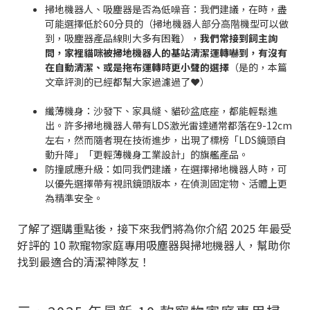
掃地機器人、吸塵器是否為低噪音：我們建議，在時，盡
可能選擇低於60分貝的（掃地機器人部分高階機型可以做
到，吸塵器產品線則大多有困難），
我們常接到飼主詢
問，家裡貓咪被掃地機器人的基站清潔運轉嚇到，有沒有
在自動清潔、或是拖布運轉時更小聲的選擇
（是的，本篇
文章評測的已經都幫大家過濾過了❤️）
纖薄機身：沙發下、家具縫、貓砂盆底座，都能輕鬆進
出。許多掃地機器人帶有LDS激光雷達通常都落在9-12cm
左右，然而隨者現在技術進步，出現了標榜「LDS鏡頭自
動升降」「更輕薄機身工業設計」的旗艦產品。
防撞感應升級：如同我們建議，在選擇掃地機器人時，可
以優先選擇帶有視訊鏡頭版本，在偵測固定物、活體上更
為精準安全。
了解了選購重點後，接下來我們將為你介紹 2025 年最受
好評的 10 款寵物家庭專用吸塵器與掃地機器人，幫助你
找到最適合的清潔神隊友！