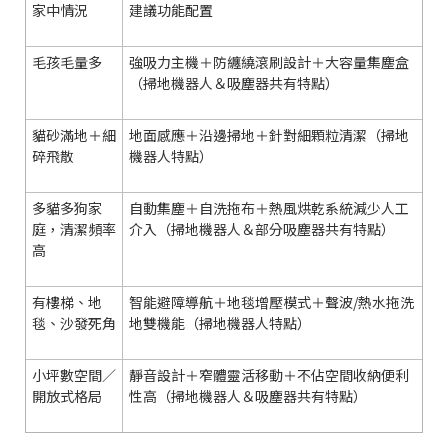
家中情況
建議功能配置
毛孩毛量多
強吸力主機＋防纏繞滾刷設計＋大容量集塵盒
（掃地機器人＆吸塵器共有特點）
貓砂滿地＋細
地面感應＋沿邊掃地＋針對細顆粒清潔（掃地
碎飛散
機器人特點）
多貓多狗家
自動集塵＋自洗拖布＋熱風烘乾系統減少人工
庭，清潔頻率
介入（掃地機器人＆部分吸塵器共有特點）
高
有樓梯、地
智能避障導航＋地毯增壓模式＋聲波/熱水拖洗
毯、沙發死角
地雙機能（掃地機器人特點）
小坪數空間／
靜音設計＋窄體靈活移動＋不佔空間收納便利
開放式格局
性高（掃地機器人＆吸塵器共有特點）