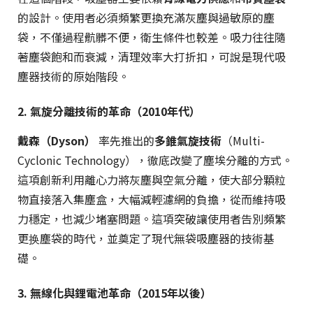
的設計。使用者必須頻繁更換充滿灰塵與過敏原的塵
袋，不僅過程骯髒不便，衛生條件也較差。吸力往往隨
著塵袋飽和而衰減，清理效率大打折扣，可說是現代吸
塵器技術的原始階段。
2. 氣旋分離技術的革命（2010年代）
戴森（Dyson）
率先推出的
多錐氣旋技術
（Multi-
Cyclonic Technology），徹底改變了塵埃分離的方式。
這項創新利用離心力將灰塵與空氣分離，使大部分顆粒
物直接落入集塵盒，大幅減輕濾網的負擔，從而維持吸
力穩定，也減少堵塞問題。這項突破讓使用者告別頻繁
更换塵袋的時代，並奠定了現代無袋吸塵器的技術基
礎。
3. 無線化與鋰電池革命（2015年以後）