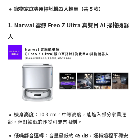
🔹
寵物家庭專用
掃地機器人推薦（共
5
款）
1. Narwal 雲鯨 Freo Z Ultra 真雙目 AI 掃拖機器
人
🔸
機身高度
：10.3 cm。中等高度，能進入部分家具底
部，但對較低的沙發可能有限制。
🔸
低噪靜音運轉
：音量最低約
45 dB
，運轉過程平穩安