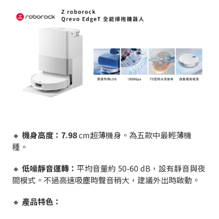
🔸
機身高度：7.98
cm超薄機身。為五款中最輕薄機
種。
🔸
低噪靜音運轉：
平均音量約 50-60 dB，設有靜音與夜
間模式。不過高速吸塵時聲音稍大，建議外出時啟動。
🔸
產品特色：