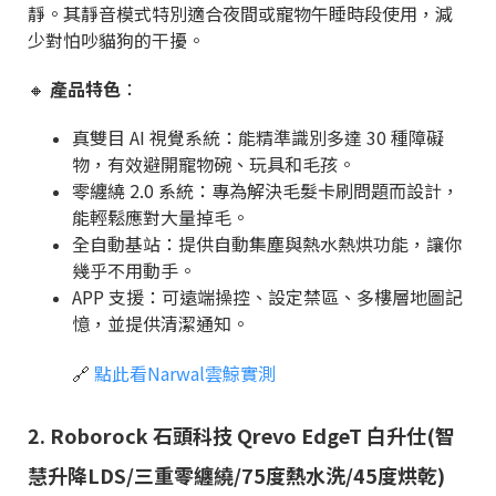
靜。其靜音模式特別適合夜間或寵物午睡時段使用，減
少對怕吵貓狗的干擾。
🔸
產品特色
：
真雙目 AI 視覺系統：能精準識別多達 30 種障礙
物，有效避開寵物碗、玩具和毛孩。
零纏繞 2.0 系統：專為解決毛髮卡刷問題而設計，
能輕鬆應對大量掉毛。
全自動基站：提供自動集塵與熱水熱烘功能，讓你
幾乎不用動手。
APP 支援：可遠端操控、設定禁區、多樓層地圖記
憶，並提供清潔通知。
🔗
點此看Narwal雲鯨實測
2.
Roborock 石頭科技 Qrevo EdgeT 白升仕(智
慧升降LDS/三重零纏繞/
75度熱水洗/45度烘乾
)