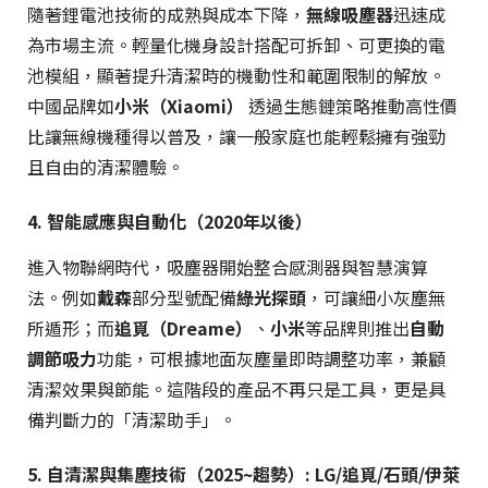
隨著鋰電池技術的成熟與成本下降，
無線吸塵器
迅速成
為市場主流。輕量化機身設計搭配可拆卸、可更換的電
池模組，顯著提升清潔時的機動性和範圍限制的解放。
中國品牌如
小米（Xiaomi）
透過生態鏈策略推動高性價
比讓無線機種得以普及，讓一般家庭也能輕鬆擁有強勁
且自由的清潔體驗。
4. 智能感應與自動化（2020年以後）
進入物聯網時代，吸塵器開始整合感測器與智慧演算
法。例如
戴森
部分型號配備
綠光探頭
，可讓細小灰塵無
所遁形；而
追覓（Dreame）
、
小米
等品牌則推出
自動
調節吸力
功能，可根據地面灰塵量即時調整功率，兼顧
清潔效果與節能。這階段的產品不再只是工具，更是具
備判斷力的「清潔助手」。
5. 自清潔與集塵技術（2025~趨勢）: LG/追覓/石頭/伊萊