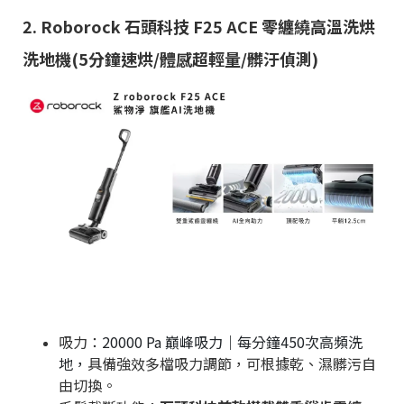
2. Roborock 石頭科技 F25 ACE 零纏繞高溫洗烘
洗地機(5分鐘速烘/體感超輕量/髒汙偵測)
吸力：
20000 Pa 巔峰吸力｜每分鐘450次高頻洗
地，
具備強效多檔吸力調節，可根據乾、濕髒污自
由切換。