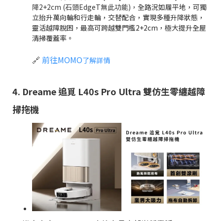
降2+2cm (石頭EdgeT無此功能)，
全路況如履平地，可獨
立抬升萬向輪和行走輪，交替配合，實現多種升降狀態，
靈活越障脫困，最高可跨越雙門檻2+2cm，極大提升全屋
清掃覆蓋率。
🔗
前往MOMO
了解詳情
4. Dreame 追覓 L40s Pro Ultra 雙仿生零纏越障
掃拖機