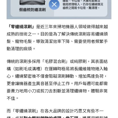
「零纏繞滾刷」
是近三年來掃地機器人領域做得越來越
成熟的技術之一。目的是為了解決傳統滾刷容易纏繞頭
髮、寵物毛髮，導致清潔效率下降、需要使用者頻繁手
動清理的麻煩。
傳統的滾刷多採用「毛膠混合刷」或純膠刷，其表面結
構（如刷毛或溝槽）在運轉時極易將長纖維雜物捲入軸
心，纏繞緊密後不僅會阻礙滾刷轉動、增加馬達負荷，
更會讓機器產生異音甚至停止工作。用戶每週可能都需
要費力地用小刀或剪刀去割斷並清理纏繞物，體驗非常
不佳。
而「零纏繞滾刷」在各大品牌的設計巧思又有些不一
樣，尤其
對大顆粒雜物的處理，像石頭、追覓
早期型號