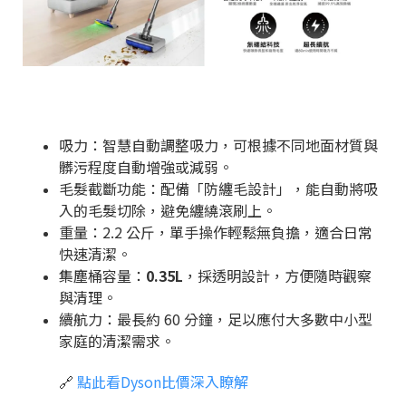
吸力：智慧自動調整吸力，可根據不同地面材質與
髒污程度自動增強或減弱。
毛髮截斷功能：配備「防纏毛設計」，能自動將吸
入的毛髮切除，避免纏繞滾刷上。
重量：2.2 公斤，單手操作輕鬆無負擔，適合日常
快速清潔。
集塵桶容量：
0.35L
，採透明設計，方便隨時觀察
與清理。
續航力：最長約 60 分鐘
，足以應付大多數中小型
家庭的清潔需求。
🔗
點此看Dyson比價深入瞭解