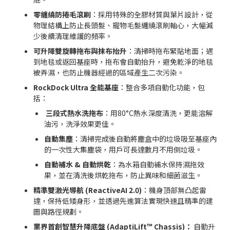
零纏繞防捲毛滾刷
：採用特殊的全膠材質與葉片設計，從
物理結構上防止長頭髮、寵物毛髮纏繞滾刷軸心，大幅減
少後續清理維護的頻率。
可升降雙旋轉拖布與抹布抬升
：清掃時拖布緊貼地面；遇
到地毯或返回基座時，拖布會自動抬升，避免乾淨的地毯
被弄濕，也防止機器經過的區域產生二次污染。
RockDock Ultra 全能基座
：整合多項自動化功能，包
括：
三段式熱水洗拖布
：用80°C熱水深度清洗，更能溶解
油污，洗淨效果更佳。
自動集塵
：清掃完成後自動將塵盒中的垃圾吸至基座內
的一次性大集塵袋，用戶可長達數月不用倒垃圾。
自動補水 & 自動烘乾
：為水箱自動補水保持濕拖效
果，並在清洗後烘乾拖布，防止異味和細菌滋生。
精準雙激光導航 (ReactiveAI 2.0)
：機身頂部無凸起雷
達，保持低矮身形，並透過先進算法實現快速且精準的建
圖與路徑規劃。
業界首創智慧升降底盤 (AdaptiLift™ Chassis)：
自動升