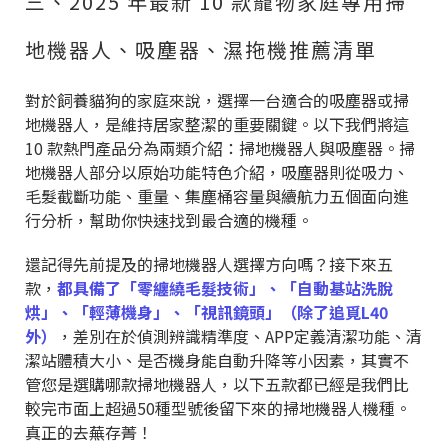
三、2025 年最新 10 款寵物家庭專用掃
地機器人、吸塵器、濕拖機推薦清單
對於飼養貓狗的家庭來說，選擇一台適合的吸塵器或掃
地機器人，是維持居家整潔的重要關鍵。以下我們將這
10 款熱門產品分為兩類介紹：掃地機器人與吸塵器。掃
地機器人部分以原始功能特色介紹，吸塵器則從吸力、
毛髮截斷功能、重量、集塵桶容量與續航力五個面向進
行分析，幫助你快速找到最合適的機種。
還記得先前提及的掃地機器人選擇方向嗎？接下來五
款，
都具備了「零纏繞毛髮技術」、「自動基站洗脫
烘」、「輕薄機身」、「視訊鏡頭」（除了追覓L40
外）
，差別在於偵測辨識精準度、APP定義清潔功能、清
潔站體積大小、是否機身能自動升降等小因素，其實不
管您是選購哪款掃地機器人，以下五款都已經是我們比
較完市面上超過50種型號後留下來的掃地機器人機種。
真正的去蕪存菁！