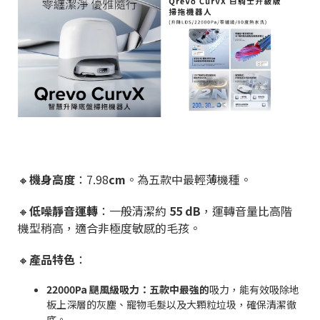
🔸
機身高度
：7.98
cm
。
為五款中最輕薄機種。
🔸
低噪靜音運轉
：一般清潔約
55 dB
，運轉音量比高階
機型稍高，適合非極度敏感的毛孩。
🔸
產品特色
：
22000Pa 颶風級吸力：五款中最強的
吸力，能有效吸除地
板上深層的灰塵、寵物毛髮以及大顆粒垃圾，確保清潔徹
底。