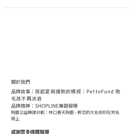
關於我們
品牌故事：
搭起愛與援助的橋樑：PettoFund 助
毛孩不再流浪
品牌精神：SHOPLINE專題報導
狗園公益興建計劃：林口春天狗園 - 將您的大名刻印在芳名
錄上
感謝眾多媒體報導