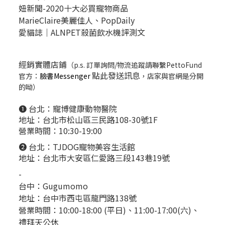
妞新聞-2020十大必買寵物商品
MarieClaire美麗佳人、
PopDail
y
愛貓誌｜ALNPET殺菌飲水機評測文
經銷實體店鋪
（p.s. 訂單詢問/物流追蹤請聯繫PettoFund
點此發送訊息
官方：
臉書Messenger
，店家與官網是分開
的呦）
❶ 台北：
寵博健康動物醫院
地址：台北市松山區三民路108-30號1F
營業時間：10:30-19:00
❷ 台北：
TJDOG寵物美容生活館
地址：台北市大安區仁愛路三段143巷19號
-
台中：
Gugumomo
地址：
台中市西屯區龍門路138號
營業時間：10:00-18:00 (平日)、11:00-17:00(六)、
禮拜天公休