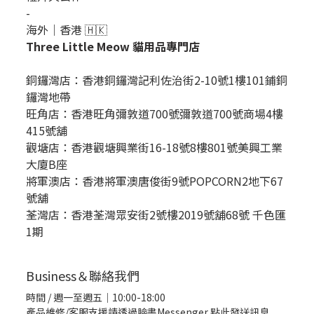
-
海外｜香港 🇭🇰
Three Little Meow 貓用品專門店
銅鑼灣店：
香港銅鑼灣記利佐治街2-10號1樓101鋪銅
鑼灣地帶
旺角店：香港旺角彌敦道700號彌敦道700號商場4樓
415號舖
觀塘店：香港觀塘興業街16-18號8樓801號美興工業
大廈B座
將軍澳店：香港將軍澳唐俊街9號POPCORN2地下67
號舖
荃灣店：香港荃灣眾安街2號樓2019號舖68號 千色匯
1期
Business＆聯絡我們
時間 / 週一至週五｜10:00-18:00
產品維修/客服支援請透過臉書Messenger
點此發送訊息