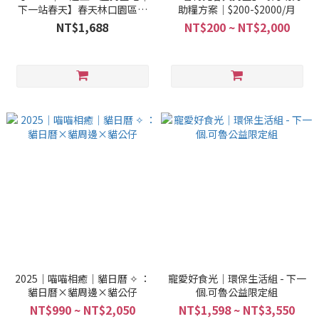
下一站春天】春天林口園區天
助糧方案｜$200-$2000/月
使公益計劃
NT$1,688
NT$200 ~ NT$2,000
2025｜喵喵相癒｜貓日曆 ✧ ：
寵愛好食光｜環保生活組 - 下一
貓日曆×貓周邊×貓公仔
個.可魯公益限定組
NT$990 ~ NT$2,050
NT$1,598 ~ NT$3,550