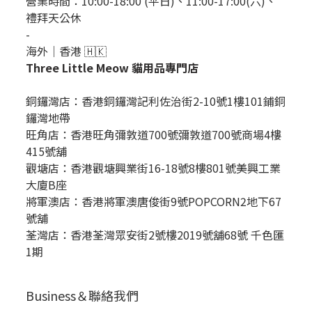
營業時間：10:00-18:00 (平日)、11:00-17:00(六)、
禮拜天公休
-
海外｜香港 🇭🇰
Three Little Meow 貓用品專門店
銅鑼灣店：
香港銅鑼灣記利佐治街2-10號1樓101鋪銅
鑼灣地帶
旺角店：香港旺角彌敦道700號彌敦道700號商場4樓
415號舖
觀塘店：香港觀塘興業街16-18號8樓801號美興工業
大廈B座
將軍澳店：香港將軍澳唐俊街9號POPCORN2地下67
號舖
荃灣店：香港荃灣眾安街2號樓2019號舖68號 千色匯
1期
Business＆聯絡我們