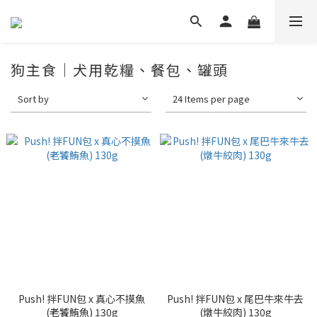
狗主食｜犬用乾糧、餐包、罐頭
Sort by
24 Items per page
Push! 拌FUN包 x 真心不摸魚
Push! 拌FUN包 x 尾巴牛來牛去
(老饕鮪魚) 130g
(燉牛絞肉) 130g