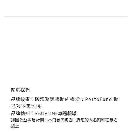
關於我們
品牌故事：
搭起愛與援助的橋樑：PettoFund 助
毛孩不再流浪
品牌精神：SHOPLINE專題報導
狗園公益興建計劃：林口春天狗園 - 將您的大名刻印在芳名
錄上