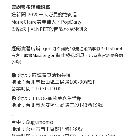
感謝眾多媒體報導
妞新聞-2020十大必買寵物商品
MarieClaire美麗佳人、
PopDail
y
愛貓誌｜ALNPET殺菌飲水機評測文
經銷實體店鋪
（p.s. 訂單詢問/物流追蹤請聯繫PettoFund
點此發送訊息
官方：
臉書Messenger
，店家與官網是分開
的呦）
❶ 台北：
寵博健康動物醫院
地址：台北市松山區三民路108-30號1F
營業時間：10:30-19:00
❷ 台北：
TJDOG寵物美容生活館
地址：台北市大安區仁愛路三段143巷19號
-
台中：
Gugumomo
地址：
台中市西屯區龍門路138號