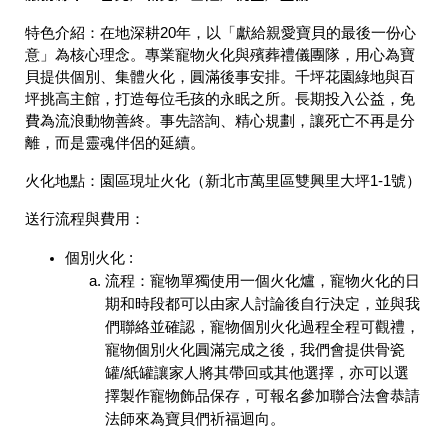
特色介紹：
在地深耕20年，以「獻給親愛寶貝的最後一份心
意」為核心理念。專業寵物火化與殯葬禮儀團隊，用心為寶
貝提供個別、集體火化，圓滿後事安排。千坪花園綠地與百
坪挑高主館，打造每位毛孩的永眠之所。長期投入公益，免
費為流浪動物善終。事先諮詢、精心規劃，讓死亡不再是分
離，而是靈魂伴侶的延續。
火化地點：
園區現址火化（新北市萬里區雙興里大坪1-1號）
送行流程與費用：
個別火化 :
流程：寵物單獨使用一個火化爐，寵物火化的日
期和時段都可以由家人討論後自行決定，並與我
們聯絡並確認，寵物個別火化過程全程可觀禮，
寵物個別火化圓滿完成之後，我們會提供骨瓷
罐/紙罐讓家人將其帶回或其他選擇，亦可以選
擇製作寵物飾品保存，可報名參加聯合法會恭請
法師來為寶貝們祈福迴向。