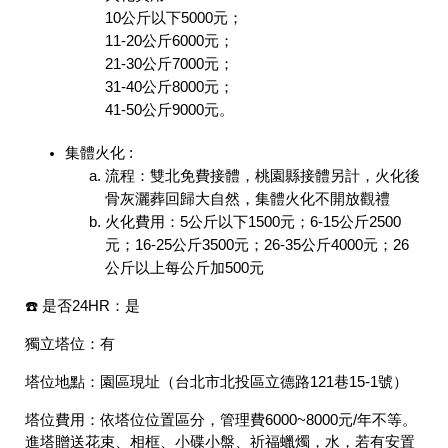
10公斤以下5000元；
11-20公斤6000元；
21-30公斤7000元；
31-40公斤8000元；
41-50公斤9000元。
集體火化 :
流程：雙北免費接體，桃園縣接體另計，火化後
骨灰灑葬回歸大自然，集體火化不開放觀禮
火化費用：5公斤以下1500元；6-15公斤2500
元；16-25公斤3500元；26-35公斤4000元；26
公斤以上每公斤加500元
☎️ 是否24HR：
是
獨立塔位：
有
塔位地點：
園區現址（台北市北投區立德路121巷15-1號）
塔位費用：
依塔位位置區分，管理費6000~8000元/年不等。
進塔贈送花束、相框、小碟小盤、祈福蠟燭，水，若有安置