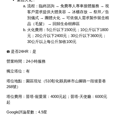
集體火化 :
流程：臨終諮詢 → 免費專人專車接體服務 → 視
客戶需求提供大體美容 → 冰櫃存放 → 祭拜／告
別儀式 → 團體火化 → 可依個人需求製作留念精
品（毛髮） → 回歸生命樹葬區
火化費用：5公斤以下1500元；10公斤以下1800
元；20公斤以下2400元；30公斤以下3600元；
30公斤以上每公斤加收100元
☎️ 是否24HR：
是
營業時間：
24小時服務
獨立塔位：
有
塔位地點：
園區現址（510彰化縣員林市山腳路一段坡姜巷
268號）
塔位費用：
晉塔-寵愛屋：4000元起；晉塔-天使廳：6000元
起
Google評論星數：
4.9星