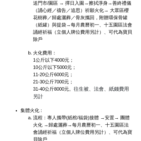
送門市/園區 → 擇日入園→擦拭淨身→善終禮儀
（誦心經／禱告／追思）祈願火化→ 大眾區櫻
花樹葬／歸處灑葬／骨灰攜回，附贈環保骨罐
（紙罐）與提袋→每月農曆初一、十五園區法會
誦經祈福（立個人牌位費用另計）、可代為寶貝
除戶
火化費用：
1公斤以下4000元；
10公斤以下5000元；
11-20公斤6000元；
21-30公斤7000元；
往生被、法會、紙錢費用
31-40公斤8000元。
另計
集體火化 :
流程：專人攜帶(紙棺/福袋)接體 →安置→ 團體
火化 →歸處灑葬→每月農曆初一、十五園區法
會誦經祈福（立個人牌位費用另計）、可代為寶
貝除戶