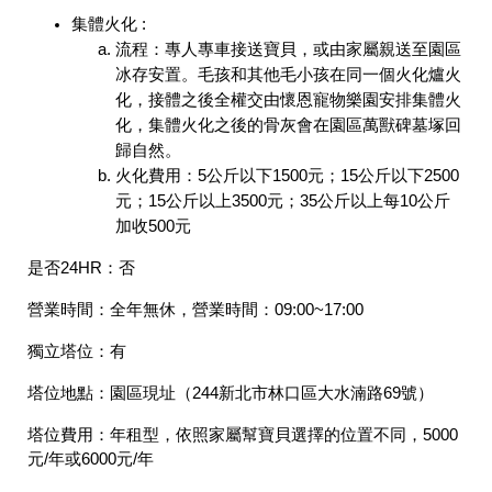
集體火化 :
流程：專人專車接送寶貝，或由家屬親送至園區
冰存安置。毛孩和其他毛小孩在同一個火化爐火
化，接體之後全權交由懷恩寵物樂園安排集體火
化，集體火化之後的骨灰會在園區萬獸碑墓塚回
歸自然。
火化費用：5公斤以下1500元；15公斤以下2500
元；15公斤以上3500元；35公斤以上每10公斤
加收500元
是否24HR：
否
營業時間：
全年無休，營業時間：09:00~17:00
獨立塔位：
有
塔位地點：
園區現址（244新北市林口區大水湳路69號）
塔位費用：
年租型，依照家屬幫寶貝選擇的位置不同，5000
元/年或6000元/年