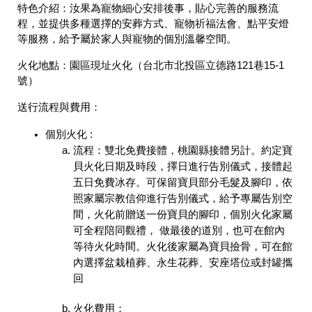
特色介紹：
汝果為寵物細心安排後事，貼心完善的服務流
程，並提供多種選擇的安葬方式、寵物祈福法會、點平安燈
等服務，給予屬於家人與寵物的個別溫馨空間。
火化地點：
園區現址火化（台北市北投區立德路121巷15-1
號）
送行流程與費用：
個別火化 :
流程：雙北免費接體，桃園縣接體另計。約定寶
貝火化日期及時段，擇日進行告別儀式，接體起
五日免費冰存。可保留寶貝部分毛髮及腳印，依
照家屬宗教信仰進行告別儀式，給予專屬告別空
間，火化前贈送一份寶貝的腳印，個別火化家屬
可全程陪同觀禮， 做最後的道別，也可在館內
等待火化時間。火化後家屬為寶貝撿骨，可在館
內選擇盆栽植葬、永生花葬、安座塔位或封罐攜
回
火化費用：