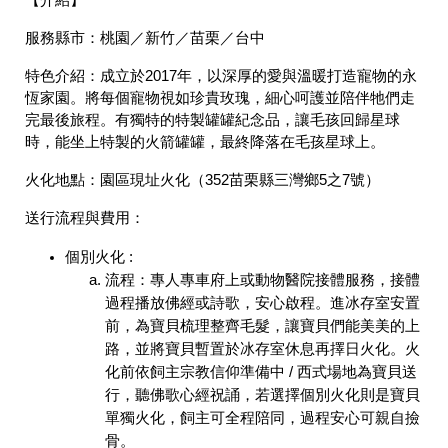
【介紹】
服務縣市：
桃園／新竹／苗栗／台中
特色介紹：
成立於2017年，以深厚的愛與溫暖打造寵物的永
恆家園。將每個寵物視如珍貴玫瑰，細心呵護並陪伴牠們走
完最後旅程。有獨特的特製罐罐紀念品，讓毛孩回歸星球
時，能坐上特製的火箭罐罐，最終降落在毛孩星球上。
火化地點：
園區現址火化（352苗栗縣三灣鄉5之7號）
送行流程與費用：
個別火化 :
流程：專人專車府上或動物醫院接體服務，接體
過程播放佛經或詩歌，安心啟程。進冰存室安置
前，為寶貝梳理整齊毛髮，讓寶貝們能美美的上
路，並將寶貝暫置於冰存室休息再擇日火化。火
化前依飼主宗教信仰準備中 / 西式場地為寶貝送
行，聽佛歌心經祝誦，若選擇個別火化則是寶貝
單獨火化，飼主可全程陪同，過程安心可親自撿
骨。