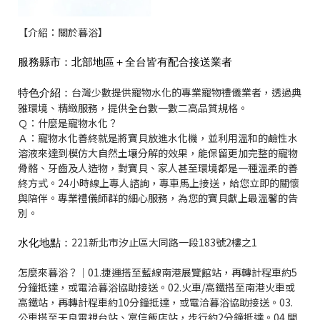
【介紹：關於暮浴】
服務縣市：北部地區＋全台皆有配合接送業者
台灣少數提供寵物水化的專業寵物禮儀業者，透過典
特色介紹：
雅環境、精緻服務，提供全台數一數二高品質規格。
Ｑ：什麼是寵物水化？
Ａ：寵物水化善終就是將寶貝放進水化機，並利用溫和的鹼性水
溶液來達到模仿大自然土壤分解的效果，能保留更加完整的寵物
骨骼、牙齒及人造物，對寶貝、家人甚至環境都是一種溫柔的善
終方式。24小時線上專人諮詢，專車馬上接送，給您立即的關懷
與陪伴。專業禮儀師群的細心服務，為您的寶貝獻上最溫馨的告
別。
221新北市汐止區大同路一段183號2樓之1
水化地點：
怎麼來暮浴？｜01.捷運搭至藍線南港展覽館站，再轉計程車約5
分鐘抵達，或電洽暮浴協助接送。02.火車/高鐵搭至南港火車或
高鐵站，再轉計程車約10分鐘抵達，或電洽暮浴協助接送。03.
公車搭至天良電視台站、富信飯店站，步行約2分鐘抵達。04.開