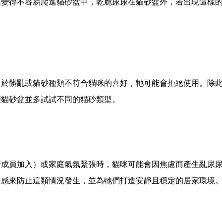
咪變得不容易爬進貓砂盆中，乾脆尿尿在貓砂盆外，若出現這樣
過於髒亂或貓砂種類不符合貓咪的喜好，牠可能會拒絕使用。除
理貓砂盆並多試試不同的貓砂類型。
新成員加入）或家庭氣氛緊張時，貓咪可能會因焦慮而產生亂尿
全感來防止這類情況發生，並為牠們打造安靜且穩定的居家環境