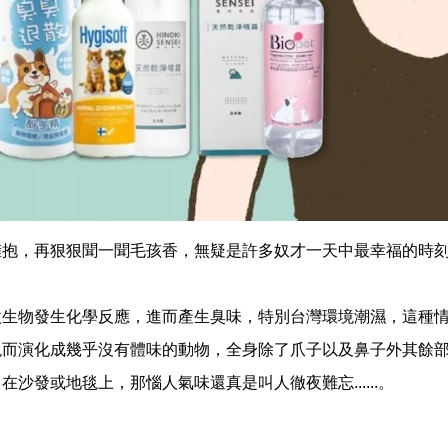
擁抱，再狠狠聞一聞毛孩香，無疑是許多奴才一天中最幸福的時
微生物發生化學反應，進而產生臭味，特別
台灣環境潮濕
，這種
現而演化成幾乎沒有體味的動物，全身除了爪子以及鼻子外其餘
發或地毯上，那惱人氣味還真是叫人徹夜難忘......。