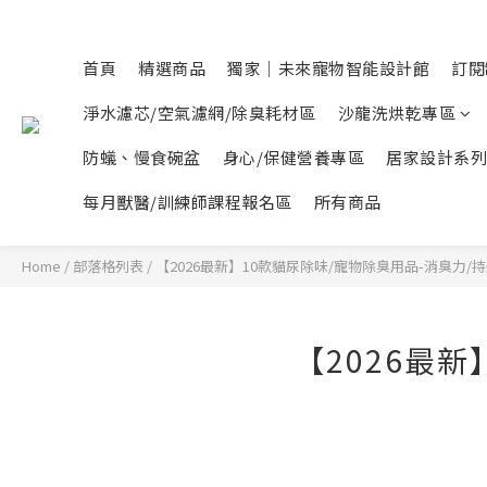
首頁
精選商品
獨家｜未來寵物智能設計館
訂閱
淨水濾芯/空氣濾網/除臭耗材區
沙龍洗烘乾專區
防蟻、慢食碗盆
身心/保健營養專區
居家設計系列
每月獸醫/訓練師課程報名區
所有商品
Home
/
部落格列表
/
【2026最新】10款貓尿除味/寵物除臭用品-消臭力/
【2026最