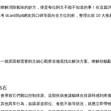
並瞭解消除氣味的妙方，便是每位飼主不能不知道的事！在這篇
dcard與ptt網友與口碑等面向全方位剖析，整理出前 10 
每一個原因都需要飼主細心觀察並徹底找出解決方案。瞭解幼貓
結石
，會導致它們難以控制排尿。這類疾病會讓貓咪在排尿時感到疼
隨其他異常行為，如舔尿道部位、食慾不振等狀況，就應立即帶