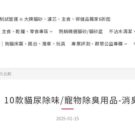
制試營運 ❇️ 大牌貓砂、濾芯、主食、保健品獨家6折起
主食、乾糧、零食專區
熱銷精選貓砂/貓砂盆
不沾水清潔
｜狗貓床窩、跳台、推車、玩具
專業評測、群眾公益專欄
持久比較
新】10款貓尿除味/寵物除臭用品-消
2025-01-15