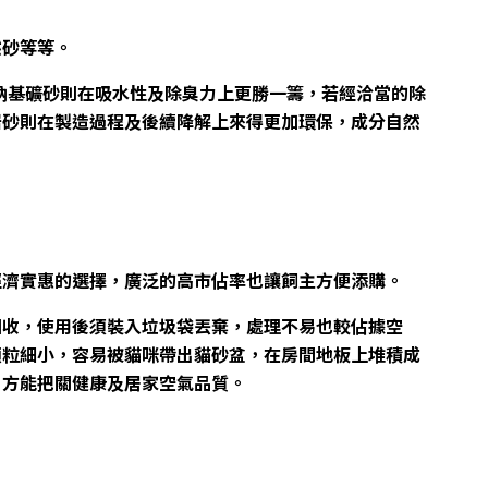
然砂等等。
鈉基礦砂則在吸水性及除臭力上更勝一籌，若經洽當的除
岩砂則在製造過程及後續降解上來得更加環保，成分自然
經濟實惠的選擇，廣泛的高市佔率也讓飼主方便添購。
回收，使用後須裝入垃圾袋丟棄，處理不易也較佔據空
顆粒細小，容易被貓咪帶出貓砂盆，在房間地板上堆積成
，方能把關健康及居家空氣品質。