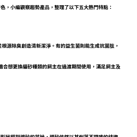
特色，小編觀察趨勢產品，整理了以下五大熱門特點：
從根源除臭創造清新潔淨。有的益生菌則能生成抗菌肽，
適合想更換貓砂種類的飼主在過渡期間使用，滿足飼主及
與形狀模擬礦砂的質地，礦砂依然以其俐落不囉嗦的結塊