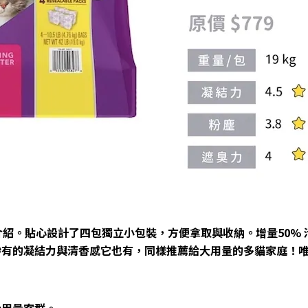
心設計了四包獨立小包裝，方便拿取與收納。增量50% 活性碳並搭載
砂有的凝結力與清香感它也有，同樣推薦給大用量的多貓家庭！