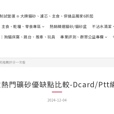
制試營運 ❇️ 大牌貓砂、濾芯、主食、保健品獨家6折起
主食、乾糧、零食專區
熱銷精選貓砂/貓砂盆
不沾水清潔
｜狗貓床窩、跳台、推車、玩具
專業評測、群眾公益專欄
t網民推薦評分一次看
款熱門礦砂優缺點比較-Dcard/P
2024-12-04