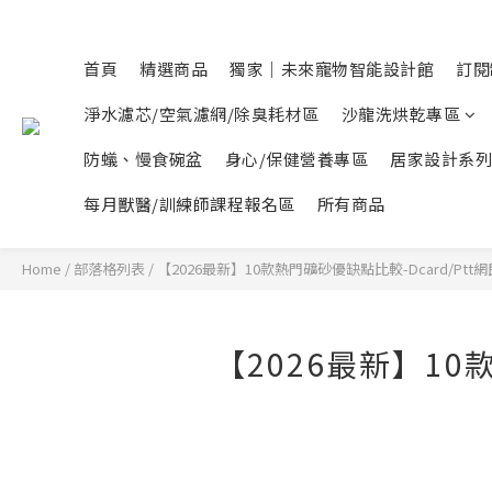
首頁
精選商品
獨家｜未來寵物智能設計館
訂閱
淨水濾芯/空氣濾網/除臭耗材區
沙龍洗烘乾專區
防蟻、慢食碗盆
身心/保健營養專區
居家設計系列
每月獸醫/訓練師課程報名區
所有商品
Home
/
部落格列表
/
【2026最新】10款熱門礦砂優缺點比較-Dcard/Pt
【2026最新】10