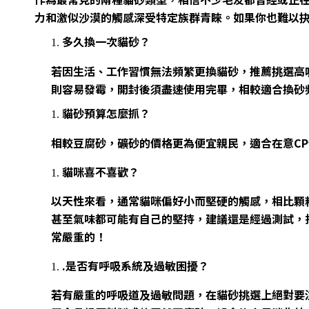
力和激似沙漠的觸感深受特定族群青睞。如果你也難以
多久換一次貓砂？
若因生活、工作習慣無法頻繁更換貓砂，推薦挑選高
則容易發霉，開封後須盡速使用完畢，相較適合換砂
貓砂預算怎麼抓？
相較豆腐砂，礦砂的價格更為便宜親民，適合在意C
貓咪喜不喜歡？
以天性來看，通常貓咪偏好小而堅硬的觸感，相比顆
甚至氣味都可能有自己的堅持，建議還是經過測試，
常嚴重的！
.是否有呼吸系統及過敏困擾？
若有嚴重的呼吸道及過敏問題，在貓砂挑選上絕對要