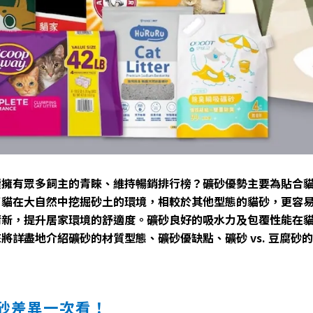
續擁有眾多飼主的青睞、維持暢銷排行榜？礦砂優勢主要為貼合
了貓在大自然中挖掘砂土的環境，相較於其他型態的貓砂，更容
清新，提升居家環境的舒適度。礦砂良好的吸水力及包覆性能在
盡地介紹礦砂的材質型態、礦砂優缺點、礦砂 vs. 豆腐砂的比
砂差異一次看！