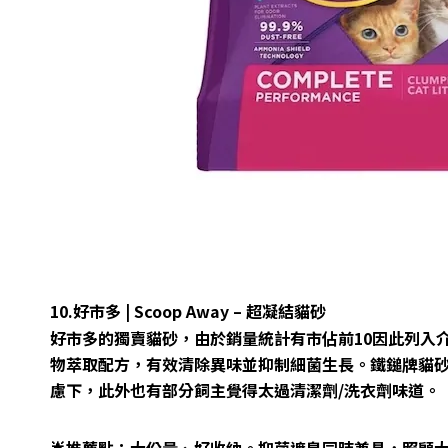
10.好市多 | Scoop Away – 超凝結貓砂
好市多的獨賣貓砂，由於銷量統計有市佔前10因此列入介紹。貼
物萃取配方，有效清除異味並抑制細菌生長。鐵鎚牌貓
慮下，此外也有部分飼主覺得太過清潔劑/洗衣劑味道。