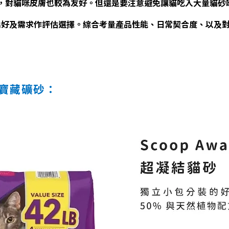
，對貓咪皮膚也較為友好。但還是要注意避免讓貓吃入大量貓砂
偏好及需求作評估選擇。綜合考量產品性能、日常契合度、以及
 款寶藏礦砂：