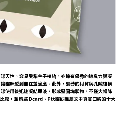
貓咪天性，容易受貓主子接納，亦擁有優秀的遮臭力與凝
易讓貓咪感到自在並適應。此外，礦砂的材質與孔隙結構
貓咪使用後迅速凝結尿液，形成堅固塊狀物，不僅大幅降
較，並精選 Dcard、Ptt貓砂推薦文中真實口碑的十大