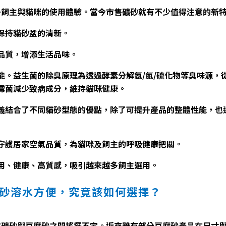
升飼主與貓咪的使用體驗。當今市售礦砂就有不少值得注意的新
保持貓砂盆的清新。
品質，增添生活品味。
能。益生菌的除臭原理為透過酵素分解氨/氮/硫化物等臭味源，
霉菌減少致病成分，維持貓咪健康。
義結合了不同貓砂型態的優點，除了可提升產品的整體性能，也
守護居家空氣品質，為貓咪及飼主的呼吸健康把關。
用、健康、高質感，吸引越來越多飼主選用。
豆腐砂溶水方便，究竟該如何選擇？
在礦砂與豆腐砂之間搖擺不定。近來雖有部分豆腐砂產品在尺寸