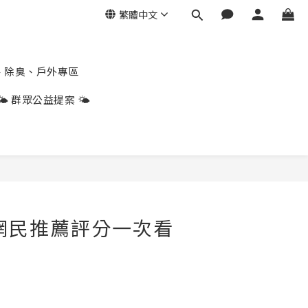
繁體中文
、除臭、戶外專區
🌤️ 群眾公益提案 🌤️
tt網民推薦評分一次看