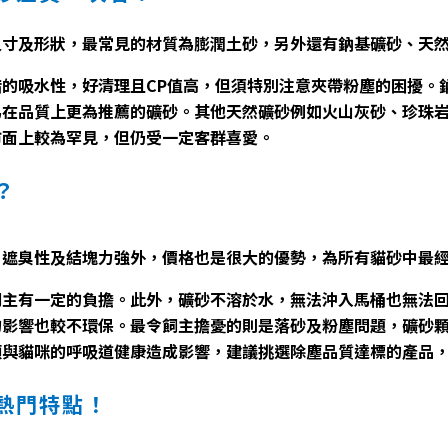
尺寸及形狀，最常見的材質為膨潤土砂，另外還有鈉基礦砂、天
的吸水性，好清理且CP值高，但須特別注意夾帶粉塵的困擾。
為在品質上更為推薦的礦砂。其他天然礦砂例如火山灰砂、珍珠
市面上較為罕見，但仍受一定客群喜愛。
？
、遮臭性及結塊力強外，價格也是很大的優勢，為所有貓砂中最
飼主有一定的負擔。此外，礦砂不溶於水，無法沖入馬桶也無法
的影響也較不環保。最令飼主擔憂的則是落砂及粉塵問題，礦砂
類與貓咪的呼吸道健康造成影響，建議挑選除塵品質達標的產品
熱門特點！