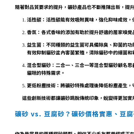
隨著對品質要求的提升，礦砂產品也不斷推陳出新，提
活性碳：
活性碳能有效吸附異味，強化抑味成效，
香氛：
各式香味的添加有助於提升舒適的居家嗅覺
益生菌：
不同種類的益生菌可具備除臭、抑菌的功
有效抑制貓砂盆內害菌繁殖，清除貓砂中的細菌和
混合型貓砂：
二合一、三合一等混合型貓砂顧名思
貓咪的特殊需求。
更低粉塵技術：
將礦砂特殊處理後降低粉塵產生，
這些創新技術都讓礦砂跳脫傳統印象，蛻變得更加實
礦砂 vs. 豆腐砂？礦砂價格實惠、
作為最常見的兩種貓砂類型，相信不少毛友都曾經或正