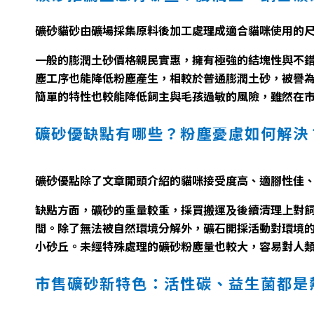
礦砂貓砂由礦場採集原料後加工處理成適合貓咪使用的
一般的膨潤土砂價格親民實惠，擁有極強的結塊性與不錯
塵工序也能降低粉塵產生，相較於普通膨潤土砂，被譽
簡單的特性也較能降低飼主與毛孩過敏的風險，雖然在
礦砂優缺點有哪些？粉塵憂慮如何解決
礦砂優點除了文章開頭介紹的貓咪接受度高、適腳性佳
缺點方面，礦砂的重量較重，採買搬運及後續清理上對
間。除了無法被自然環境分解外，礦石開採活動對環境
小砂丘。未經特殊處理的礦砂粉塵量也較大，容易對人
市售礦砂新特色：活性碳、益生菌都是