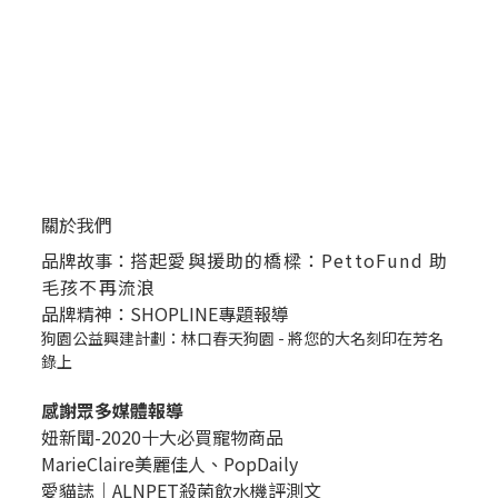
關於我們
品牌故事：
搭起愛與援助的橋樑：PettoFund 助
毛孩不再流浪
品牌精神：SHOPLINE專題報導
狗園公益興建計劃：林口春天狗園 - 將您的大名刻印在芳名
錄上
感謝眾多媒體報導
妞新聞-2020十大必買寵物商品
MarieClaire美麗佳人、
PopDail
y
愛貓誌｜ALNPET殺菌飲水機評測文