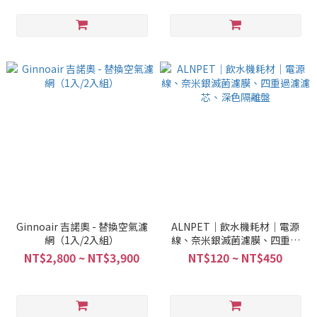
Ginnoair 吉諾奧 - 替換空氣濾
ALNPET｜飲水機耗材｜電源
網（1入/2入組）
線、奈米銀滅菌濾膜、四重過
濾濾芯、深色隔離盤
NT$2,800 ~ NT$3,900
NT$120 ~ NT$450