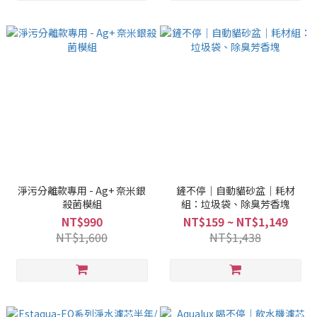
淨污分離款專用 - Ag+ 奈米銀
鏟不停｜自動貓砂盆｜耗材
殺菌模組
組：垃圾袋、除臭芳香塊
NT$990
NT$159 ~ NT$1,149
NT$1,600
NT$1,438