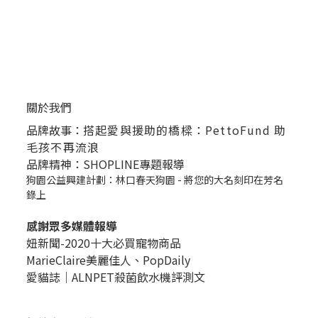
關於我們
品牌故事：
搭起愛與援助的橋樑：PettoFund 助
毛孩不再流浪
品牌精神：SHOPLINE專題報導
狗園公益興建計劃：林口春天狗園 - 將您的大名刻印在芳名
錄上
感謝眾多媒體報導
妞新聞-2020十大必買寵物商品
MarieClaire美麗佳人、
PopDail
y
愛貓誌｜ALNPET殺菌飲水機評測文