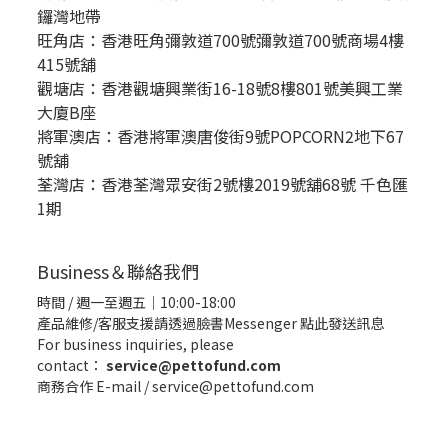
鑼灣地帶
旺角店：香港旺角彌敦道700號彌敦道700號商場4樓
415號舖
觀塘店：香港觀塘興業街16-18號8樓801號美興工業
大廈B座
將軍澳店：香港將軍澳唐俊街9號POPCORN2地下67
號舖
荃灣店：香港荃灣眾安街2號樓2019號舖68號 千色匯
1期
Business＆聯絡我們
時間 / 週一至週五｜10:00-18:00
產品維修/客服支援請透過臉書Messenger
點此發送訊息
For business inquiries, please
contact：
service@pettofund.com
商務合作 E-mail / service@pettofund.com