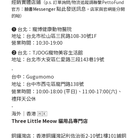
經銷實體店鋪
（p.s. 訂單詢問/物流追蹤請聯繫PettoFund
點此發送訊息
官方：
臉書Messenger
，店家與官網是分開
的呦）
❶ 台北：
寵博健康動物醫院
地址：台北市松山區三民路108-30號1F
營業時間：10:30-19:00
❷ 台北：
TJDOG寵物美容生活館
地址：台北市大安區仁愛路三段143巷19號
-
台中：
Gugumomo
地址：
台中市西屯區龍門路138號
營業時間：10:00-18:00 (平日)、11:00-17:00(六)、
禮拜天公休
-
海外｜香港 🇭🇰
Three Little Meow 貓用品專門店
銅鑼灣店：
香港銅鑼灣記利佐治街2-10號1樓101鋪銅