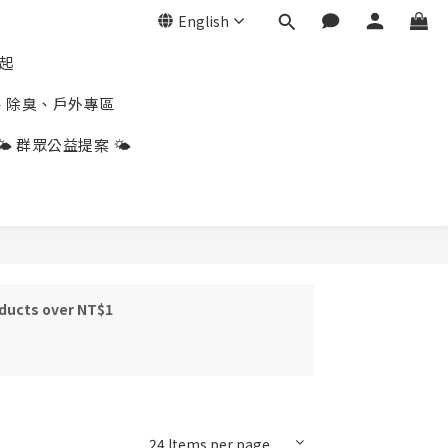
English
折起
、除臭、戶外專區
🌤️ 群眾公益提案 🌤️
oducts over NT$1
24 Items per page