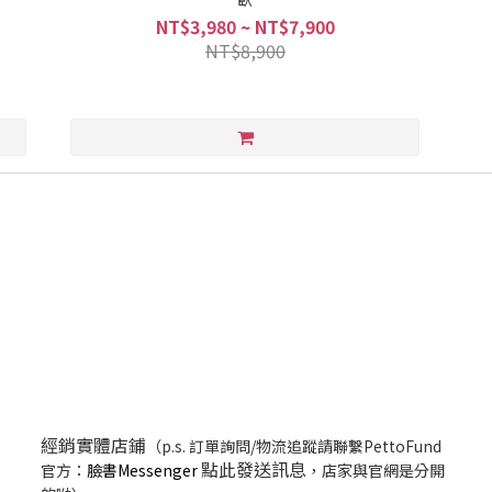
NT$3,980 ~ NT$7,900
NT$8,900
經銷實體店鋪
（p.s. 訂單詢問/物流追蹤請聯繫PettoFund
點此發送訊息
官方：
臉書Messenger
，店家與官網是分開