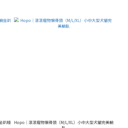
躺坐趴睡
Hopo｜滾滾寵物懶骨頭（M/L/XL）小中大型犬貓完美躺
臥