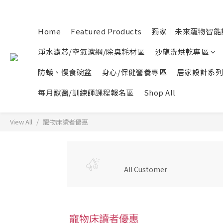
Home
Featured Products
獨家｜未來寵物智能
淨水濾芯/空氣濾網/除臭耗材區
沙龍洗烘乾專區
防蟻、慢食碗盆
身心/保健營養專區
居家設計系列
每月獸醫/訓練師課程報名區
Shop All
View All
寵物床讀者優惠
All Customer
寵物床讀者優惠