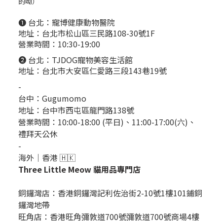
的呦）
❶ 台北：
寵博健康動物醫院
地址：台北市松山區三民路108-30號1F
營業時間：10:30-19:00
❷ 台北：
TJDOG寵物美容生活館
地址：台北市大安區仁愛路三段143巷19號
-
台中：
Gugumomo
地址：
台中市西屯區龍門路138號
營業時間：10:00-18:00 (平日)、11:00-17:00(六)、
禮拜天公休
-
海外｜香港 🇭🇰
Three Little Meow 貓用品專門店
銅鑼灣店：
香港銅鑼灣記利佐治街2-10號1樓101鋪銅
鑼灣地帶
旺角店：香港旺角彌敦道700號彌敦道700號商場4樓