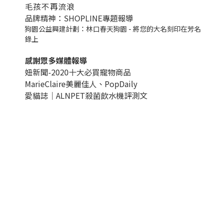
毛孩不再流浪
品牌精神：SHOPLINE專題報導
狗園公益興建計劃：林口春天狗園 - 將您的大名刻印在芳名
錄上
感謝眾多媒體報導
妞新聞-2020十大必買寵物商品
MarieClaire美麗佳人、
PopDail
y
愛貓誌｜ALNPET殺菌飲水機評測文