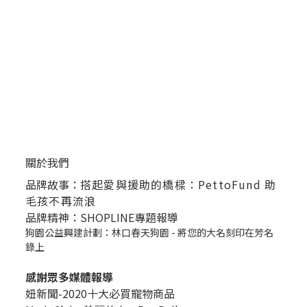
關於我們
品牌故事：
搭起愛與援助的橋樑：PettoFund 助
毛孩不再流浪
品牌精神：SHOPLINE專題報導
狗園公益興建計劃：林口春天狗園 - 將您的大名刻印在芳名
錄上
感謝眾多媒體報導
妞新聞-2020十大必買寵物商品