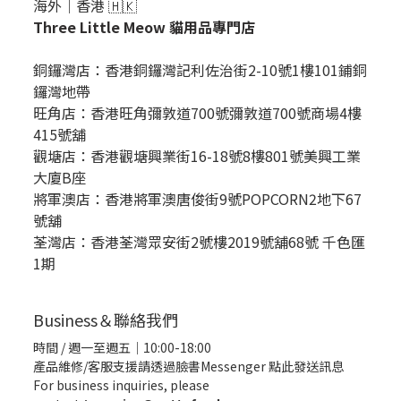
海外｜香港 🇭🇰
Three Little Meow 貓用品專門店
銅鑼灣店：
香港銅鑼灣記利佐治街2-10號1樓101鋪銅
鑼灣地帶
旺角店：香港旺角彌敦道700號彌敦道700號商場4樓
415號舖
觀塘店：香港觀塘興業街16-18號8樓801號美興工業
大廈B座
將軍澳店：香港將軍澳唐俊街9號POPCORN2地下67
號舖
荃灣店：香港荃灣眾安街2號樓2019號舖68號 千色匯
1期
Business＆聯絡我們
時間 / 週一至週五｜10:00-18:00
產品維修/客服支援請透過臉書Messenger
點此發送訊息
For business inquiries, please