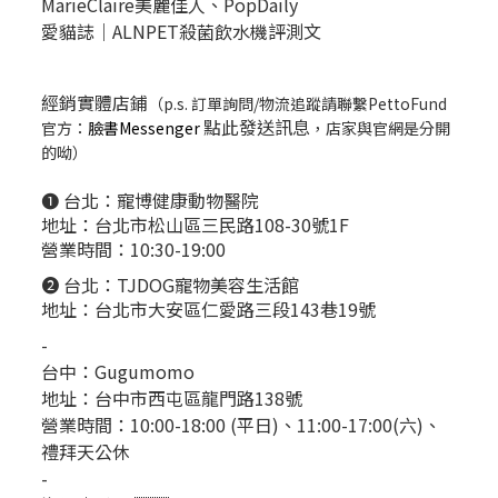
MarieClaire美麗佳人、
PopDail
y
愛貓誌｜ALNPET殺菌飲水機評測文
經銷實體店鋪
（p.s. 訂單詢問/物流追蹤請聯繫PettoFund
點此發送訊息
官方：
臉書Messenger
，店家與官網是分開
的呦）
❶ 台北：
寵博健康動物醫院
地址：台北市松山區三民路108-30號1F
營業時間：10:30-19:00
❷ 台北：
TJDOG寵物美容生活館
地址：台北市大安區仁愛路三段143巷19號
-
台中：
Gugumomo
地址：
台中市西屯區龍門路138號
營業時間：10:00-18:00 (平日)、11:00-17:00(六)、
禮拜天公休
-