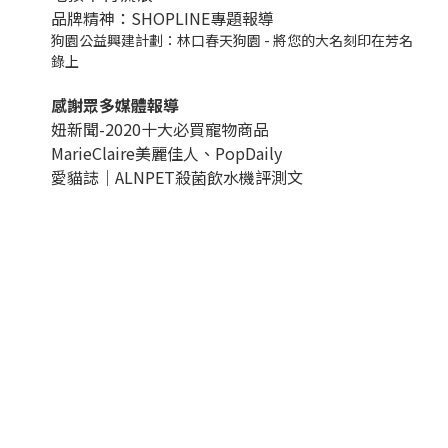
品牌精神：SHOPLINE專題報導
狗園公益興建計劃：林口春天狗園 - 將您的大名刻印在芳名
錄上
感謝眾多媒體報導
妞新聞-2020十大必買寵物商品
MarieClaire美麗佳人、
PopDail
y
愛貓誌｜ALNPET殺菌飲水機評測文