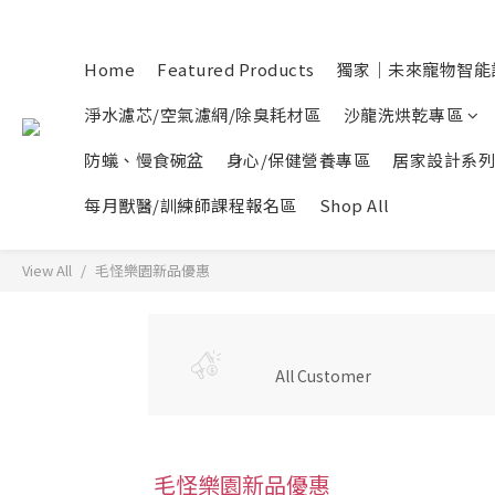
Home
Featured Products
獨家｜未來寵物智能
淨水濾芯/空氣濾網/除臭耗材區
沙龍洗烘乾專區
防蟻、慢食碗盆
身心/保健營養專區
居家設計系列
每月獸醫/訓練師課程報名區
Shop All
View All
毛怪樂園新品優惠
All Customer
毛怪樂園新品優惠