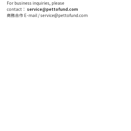
For business inquiries, please
contact：
service@pettofund.com
商務合作 E-mail / service@pettofund.com