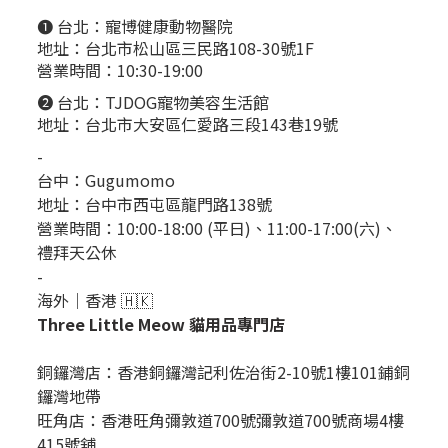
❶ 台北：
寵博健康動物醫院
地址：台北市松山區三民路108-30號1F
營業時間：10:30-19:00
❷ 台北：
TJDOG寵物美容生活館
地址：台北市大安區仁愛路三段143巷19號
-
台中：
Gugumomo
地址：
台中市西屯區龍門路138號
營業時間：10:00-18:00 (平日)、11:00-17:00(六)、
禮拜天公休
-
海外｜香港 🇭🇰
Three Little Meow 貓用品專門店
銅鑼灣店：
香港銅鑼灣記利佐治街2-10號1樓101鋪銅
鑼灣地帶
旺角店：香港旺角彌敦道700號彌敦道700號商場4樓
415號舖