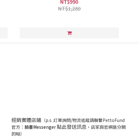
NT$990
NT$1,280
經銷實體店鋪
（p.s. 訂單詢問/物流追蹤請聯繫PettoFund
點此發送訊息
官方：
臉書Messenger
，店家與官網是分開
的呦）