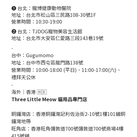
❶ 台北：
寵博健康動物醫院
地址：台北市松山區三民路108-30號1F
營業時間：10:30-19:00
❷ 台北：
TJDOG寵物美容生活館
地址：台北市大安區仁愛路三段143巷19號
-
台中：
Gugumomo
地址：
台中市西屯區龍門路138號
營業時間：10:00-18:00 (平日)、11:00-17:00(六)、
禮拜天公休
-
海外｜香港 🇭🇰
Three Little Meow 貓用品專門店
銅鑼灣店：
香港銅鑼灣記利佐治街2-10號1樓101鋪銅
鑼灣地帶
旺角店：香港旺角彌敦道700號彌敦道700號商場4樓
415號舖