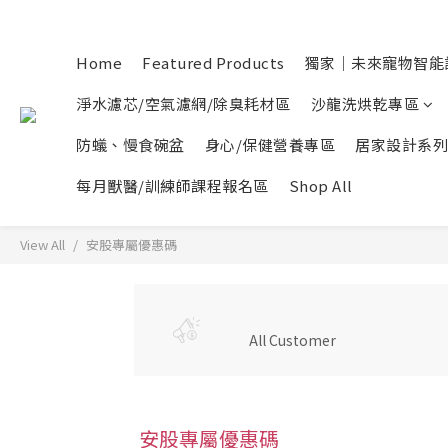
Home
Featured Products
獨家｜未來寵物智能
淨水濾芯/空氣濾網/除臭耗材區
沙龍洗烘乾專區
防蟻、慢食碗盆
身心/保健營養專區
居家設計系列
每月獸醫/訓練師課程報名區
Shop All
View All
安股專屬優惠碼
All Customer
安股專屬優惠碼