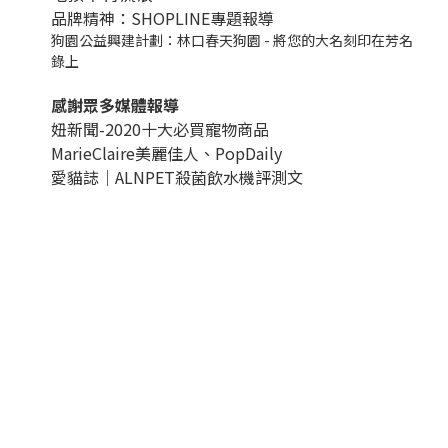
品牌精神：SHOPLINE專題報導
狗園公益興建計劃：林口春天狗園 - 將您的大名刻印在芳名
錄上
感謝眾多媒體報導
妞新聞-2020十大必買寵物商品
MarieClaire美麗佳人、
PopDail
y
愛貓誌｜ALNPET殺菌飲水機評測文