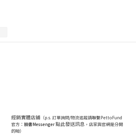
經銷實體店鋪
（p.s. 訂單詢問/物流追蹤請聯繫PettoFund
點此發送訊息
官方：
臉書Messenger
，店家與官網是分開
的呦）