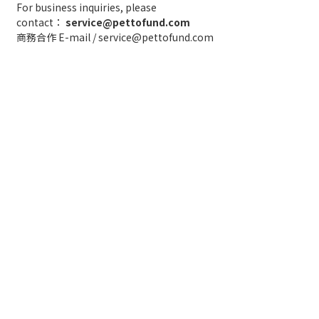
For business inquiries, please
contact：
service@pettofund.com
商務合作 E-mail / service@pettofund.com