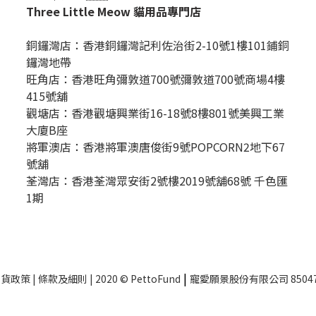
Three Little Meow 貓用品專門店
銅鑼灣店：
香港銅鑼灣記利佐治街2-10號1樓101鋪銅
鑼灣地帶
旺角店：香港旺角彌敦道700號彌敦道700號商場4樓
415號舖
觀塘店：香港觀塘興業街16-18號8樓801號美興工業
大廈B座
將軍澳店：香港將軍澳唐俊街9號POPCORN2地下67
號舖
荃灣店：香港荃灣眾安街2號樓2019號舖68號 千色匯
1期
|
換貨政策
|
條款及細則
| 2020 © PettoFund
寵愛願景股份有限公司 85047