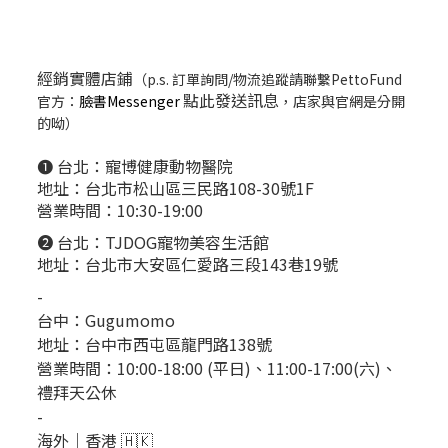
經銷實體店鋪
（p.s. 訂單詢問/物流追蹤請聯繫PettoFund
點此發送訊息
官方：
臉書Messenger
，店家與官網是分開
的呦）
❶ 台北：
寵博健康動物醫院
地址：台北市松山區三民路108-30號1F
營業時間：10:30-19:00
❷ 台北：
TJDOG寵物美容生活館
地址：台北市大安區仁愛路三段143巷19號
-
台中：
Gugumomo
地址：
台中市西屯區龍門路138號
營業時間：10:00-18:00 (平日)、11:00-17:00(六)、
禮拜天公休
-
海外｜香港 🇭🇰