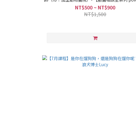
by PettoFund】
NT$500 ~ NT$900
NT$1,500