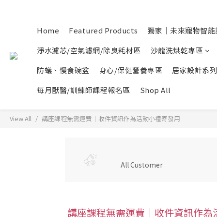
Home
Featured Products
獨家｜未來寵物智能
淨水濾芯/空氣濾網/除臭耗材區
沙龍洗烘乾專區
防蟻、慢食碗盆
身心/保健營養專區
居家設計系列
每月獸醫/訓練師課程報名區
Shop All
View All
講座課程無需運費｜收件資訊作為活動小禮寄發用
All Customer
講座課程無需運費｜收件資訊作為