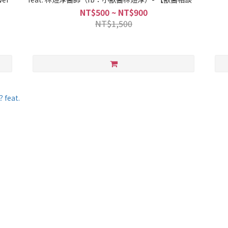
系列 powered by PettoFund】
NT$500 ~ NT$900
NT$1,500