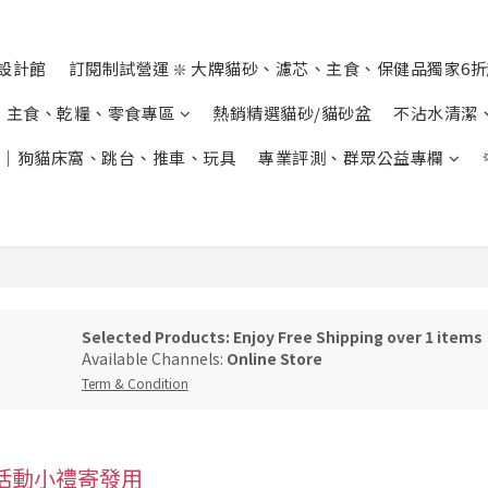
設計館
訂閱制試營運 ❇️ 大牌貓砂、濾芯、主食、保健品獨家6
主食、乾糧、零食專區
熱銷精選貓砂/貓砂盆
不沾水清潔
｜狗貓床窩、跳台、推車、玩具
專業評測、群眾公益專欄
Selected Products: Enjoy Free Shipping over 1 items
Available Channels:
Online Store
Term & Condition
活動小禮寄發用