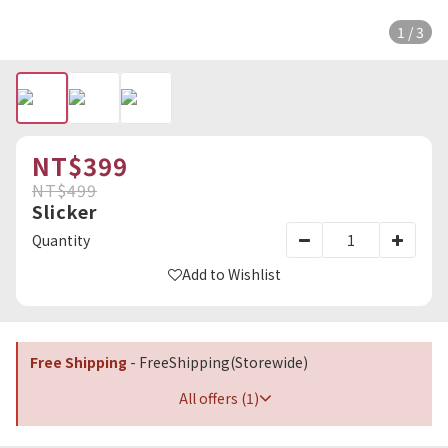
1 / 3
NT$399
NT$499
Slicker
Quantity
Add to Wishlist
Free Shipping
- FreeShipping(Storewide)
All offers (1)