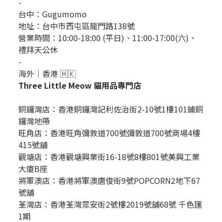
-
台中：
Gugumomo
地址：
台中市西屯區龍門路138號
營業時間：10:00-18:00 (平日)、11:00-17:00(六)、
禮拜天公休
-
海外｜香港 🇭🇰
Three Little Meow 貓用品專門店
銅鑼灣店：
香港銅鑼灣記利佐治街2-10號1樓101鋪銅
鑼灣地帶
旺角店：香港旺角彌敦道700號彌敦道700號商場4樓
415號舖
觀塘店：香港觀塘興業街16-18號8樓801號美興工業
大廈B座
將軍澳店：香港將軍澳唐俊街9號POPCORN2地下67
號舖
荃灣店：香港荃灣眾安街2號樓2019號舖68號 千色匯
1期