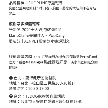
品牌精神：SHOPLINE專題報導
狗園公益興建計劃：林口春天狗園 - 將您的大名刻印在芳名
錄上
感謝眾多媒體報導
妞新聞-2020十大必買寵物商品
MarieClaire美麗佳人、
PopDail
y
愛貓誌｜ALNPET殺菌飲水機評測文
經銷實體店鋪
（p.s. 訂單詢問/物流追蹤請聯繫PettoFund
點此發送訊息
官方：
臉書Messenger
，店家與官網是分開
的呦）
❶ 台北：
寵博健康動物醫院
地址：台北市松山區三民路108-30號1F
營業時間：10:30-19:00
❷ 台北：
TJDOG寵物美容生活館
地址：台北市大安區仁愛路三段143巷19號