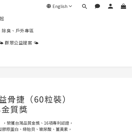
English
折起
、除臭、戶外專區
🌤️ 群眾公益提案 🌤️
BUY NOW
U 益骨捷（60粒裝）
年金質獎
】，榮獲台灣品質金獎、16項專利認證，
二型膠原蛋白、綠貽貝、玻尿酸、薑黃素，