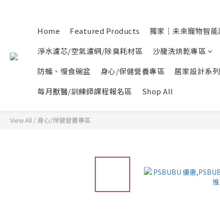
Home
Featured Products
獨家｜未來寵物智能
淨水濾芯/空氣濾網/除臭耗材區
沙龍洗烘乾專區
防蟻、慢食碗盆
身心/保健營養專區
居家設計系列
每月獸醫/訓練師課程報名區
Shop All
View All
/
身心/保健營養專區