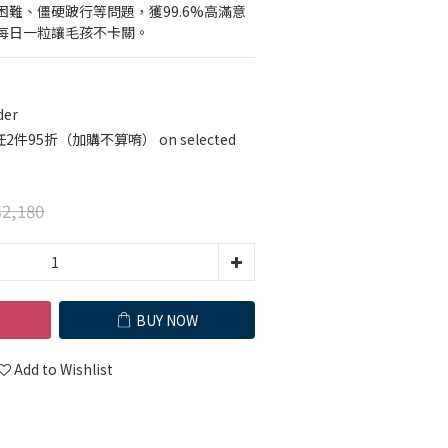
難、僵硬跛行等問題，獲99.6%高滿意
每日一粒讓毛孩不卡關。
der
95折（加購不算唷） on selected
2,180
BUY NOW
Add to Wishlist