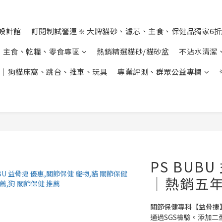
設計館
訂閱制試營運 ❇️ 大牌貓砂、濾芯、主食、保健品獨家6
主食、乾糧、零食專區
熱銷精選貓砂/貓砂盆
不沾水清潔
｜狗貓床窩、跳台、推車、玩具
專業評測、群眾公益專欄
PS BUB
｜熱銷五
關節保健專科【益骨捷
通過SGS檢驗。添加