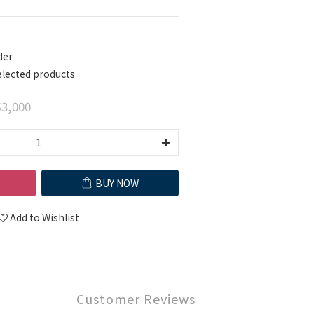
der
cted products
3,000
BUY NOW
Add to Wishlist
Customer Reviews