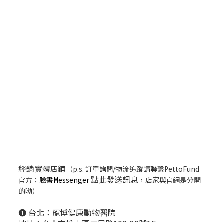
經銷實體店鋪
（p.s. 訂單詢問/物流追蹤請聯繫PettoFund
點此發送訊息
官方：
臉書Messenger
，店家與官網是分開
的呦）
❶ 台北：
寵博健康動物醫院