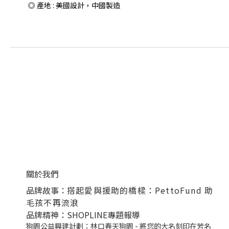
◎ 產地 : 美國設計，中國製造
關於我們
品牌故事：
搭起愛與援助的橋樑：PettoFund 助
毛孩不再流浪
品牌精神：SHOPLINE專題報導
狗園公益興建計劃：林口春天狗園 - 將您的大名刻印在芳名