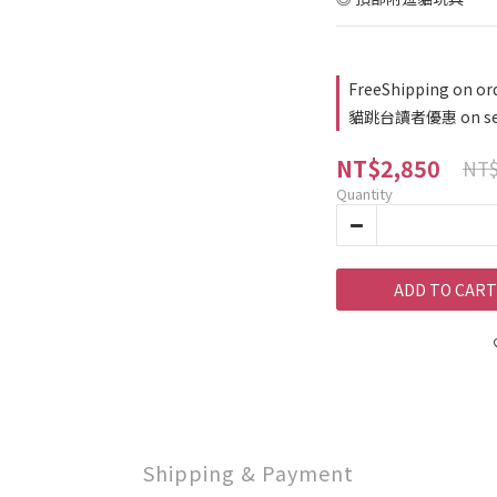
FreeShipping on or
貓跳台讀者優惠 on sele
NT$2,850
NT$
Quantity
ADD TO CART
Shipping & Payment