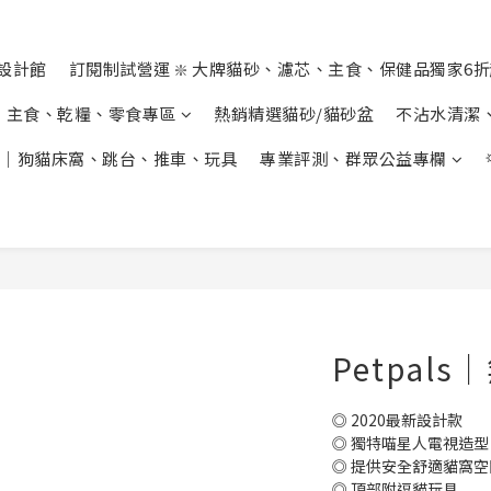
設計館
訂閱制試營運 ❇️ 大牌貓砂、濾芯、主食、保健品獨家6
主食、乾糧、零食專區
熱銷精選貓砂/貓砂盆
不沾水清潔
｜狗貓床窩、跳台、推車、玩具
專業評測、群眾公益專欄
Petpal
◎ 2020最新設計款
◎ 獨特喵星人電視造型
◎ 提供安全舒適貓窩空
◎ 頂部附逗貓玩具