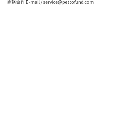
商務合作 E-mail / service@pettofund.com