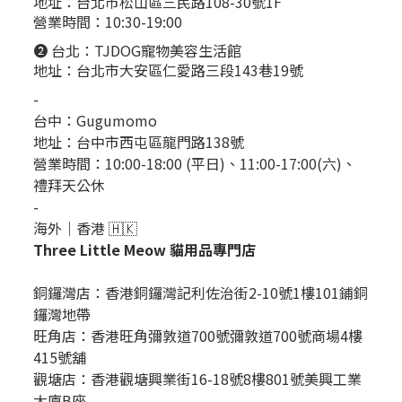
地址：台北市松山區三民路108-30號1F
營業時間：10:30-19:00
❷ 台北：
TJDOG寵物美容生活館
地址：台北市大安區仁愛路三段143巷19號
-
台中：
Gugumomo
地址：
台中市西屯區龍門路138號
營業時間：10:00-18:00 (平日)、11:00-17:00(六)、
禮拜天公休
-
海外｜香港 🇭🇰
Three Little Meow 貓用品專門店
銅鑼灣店：
香港銅鑼灣記利佐治街2-10號1樓101鋪銅
鑼灣地帶
旺角店：香港旺角彌敦道700號彌敦道700號商場4樓
415號舖
觀塘店：香港觀塘興業街16-18號8樓801號美興工業
大廈B座