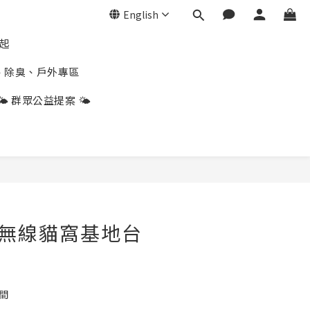
English
折起
、除臭、戶外專區
🌤️ 群眾公益提案 🌤️
BUY NOW
s｜無線貓窩基地台
間