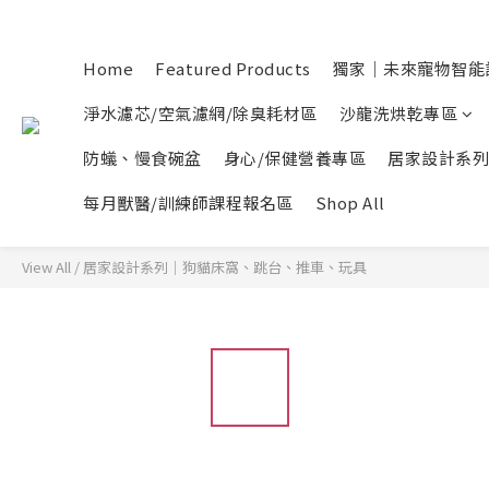
Home
Featured Products
獨家｜未來寵物智能
淨水濾芯/空氣濾網/除臭耗材區
沙龍洗烘乾專區
防蟻、慢食碗盆
身心/保健營養專區
居家設計系列
每月獸醫/訓練師課程報名區
Shop All
View All
/
居家設計系列｜狗貓床窩、跳台、推車、玩具