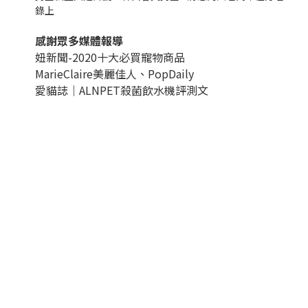
錄上
感謝眾多媒體報導
妞新聞-2020十大必買寵物商品
MarieClaire美麗佳人、
PopDail
y
愛貓誌｜ALNPET殺菌飲水機評測文