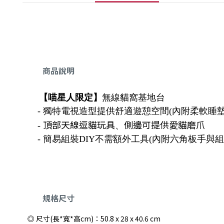
商品說明
【喵星人限定】
無線貓窩基地台
- 獨特電視造型提供舒適遊憩空間(內附柔軟睡墊
頂部天線逗貓玩具
側邊可提供愛貓磨爪
-
、
- 簡易組裝DIY不需額外工具(內附六角板手與
規格尺寸
◎ 尺寸(長*寬*高cm)：50.8 x 28 x 40.6 cm