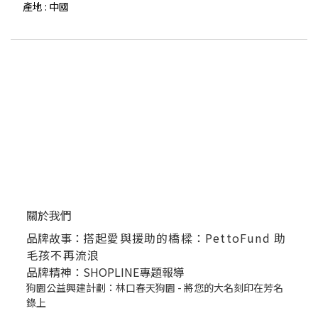
產地 : 中國
關於我們
品牌故事：
搭起愛與援助的橋樑：PettoFund 助
毛孩不再流浪
品牌精神：SHOPLINE專題報導
狗園公益興建計劃：林口春天狗園 - 將您的大名刻印在芳名
錄上