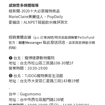
感謝眾多媒體報導
妞新聞-2020十大必買寵物商品
MarieClaire美麗佳人、
PopDail
y
愛貓誌｜ALNPET殺菌飲水機評測文
經銷實體店鋪
（p.s. 訂單詢問/物流追蹤請聯繫PettoFund
點此發送訊息
官方：
臉書Messenger
，店家與官網是分開
的呦）
❶ 台北：
寵博健康動物醫院
地址：台北市松山區三民路108-30號1F
營業時間：10:30-19:00
❷ 台北：
TJDOG寵物美容生活館
地址：台北市大安區仁愛路三段143巷19號
-
台中：
Gugumomo
地址：
台中市西屯區龍門路138號
營業時間：10:00-18:00 (平日)、11:00-17:00(六)、