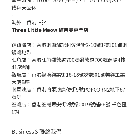
禮拜天公休
-
海外｜香港 🇭🇰
Three Little Meow 貓用品專門店
銅鑼灣店：
香港銅鑼灣記利佐治街2-10號1樓101鋪銅
鑼灣地帶
旺角店：香港旺角彌敦道700號彌敦道700號商場4樓
415號舖
觀塘店：香港觀塘興業街16-18號8樓801號美興工業
大廈B座
將軍澳店：香港將軍澳唐俊街9號POPCORN2地下67
號舖
荃灣店：香港荃灣眾安街2號樓2019號舖68號 千色匯
1期
Business＆聯絡我們