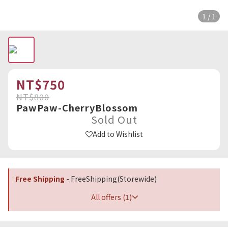
1 / 1
NT$750
NT$800
PawPaw-CherryBlossom
Sold Out
Add to Wishlist
Free Shipping
- FreeShipping(Storewide)
All offers (1)