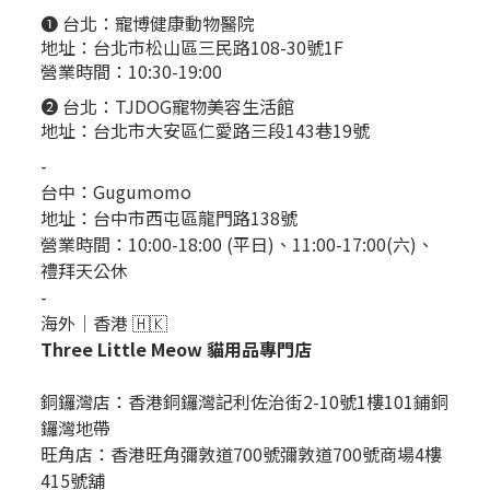
❶ 台北：
寵博健康動物醫院
地址：台北市松山區三民路108-30號1F
營業時間：10:30-19:00
❷ 台北：
TJDOG寵物美容生活館
地址：台北市大安區仁愛路三段143巷19號
-
台中：
Gugumomo
地址：
台中市西屯區龍門路138號
營業時間：10:00-18:00 (平日)、11:00-17:00(六)、
禮拜天公休
-
海外｜香港 🇭🇰
Three Little Meow 貓用品專門店
銅鑼灣店：
香港銅鑼灣記利佐治街2-10號1樓101鋪銅
鑼灣地帶
旺角店：香港旺角彌敦道700號彌敦道700號商場4樓
415號舖