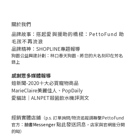
關於我們
品牌故事：
搭起愛與援助的橋樑：PettoFund 助
毛孩不再流浪
品牌精神：SHOPLINE專題報導
狗園公益興建計劃：林口春天狗園 - 將您的大名刻印在芳名
錄上
感謝眾多媒體報導
妞新聞-2020十大必買寵物商品
MarieClaire美麗佳人、
PopDail
y
愛貓誌｜ALNPET殺菌飲水機評測文
經銷實體店鋪
（p.s. 訂單詢問/物流追蹤請聯繫PettoFund
點此發送訊息
官方：
臉書Messenger
，店家與官網是分開
的呦）