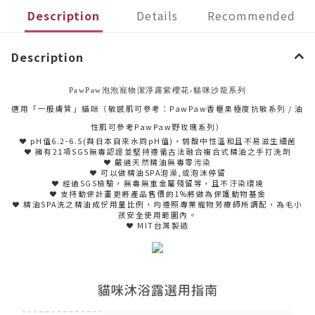
Description
Details
Recommended
Description
PawPaw泡泡寵物潔淨露紫櫻花-貓咪沙龍系列
適用「一般膚質」貓咪（敏感肌可參考：PawPaw香榧果極度抗敏系列 / 油
性肌可參考PawPaw野玫瑰系列）
❤ pH值6.2-6.5(與日本自來水同pH值)，弱酸中性溫和且不易滋生細菌
❤ 擁有21項SGS無毒認證並堅持遵循古法融合複合式精油之手打洗劑
❤ 嚴選天然精油無毒零污染
❤ 可以做精油SPA泡澡,或泡沫停留
❤ 經過SGS檢驗，無毒無重金屬殘留等，且不汙染環境
❤ 支持動保計畫更將產品售價的1%將做為保護動物基金
❤ 精油SPA洗之精油成份用量比例，均遵照專業寵物芳療師所調配，為毛小
孩安全使用範圍內。
❤ MIT台灣製造