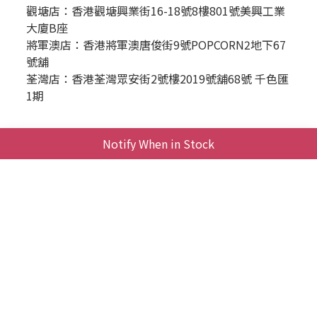
觀塘店：香港觀塘興業街16-18號8樓801號美興工業
大廈B座
將軍澳店：香港將軍澳唐俊街9號POPCORN2地下67
號舖
荃灣店：香港荃灣眾安街2號樓2019號舖68號 千色匯
1期
Business＆聯絡我們
Notify When in Stock
時間 / 週一至週五｜10:00-18:00
產品維修/客服支援請透過臉書Messenger
點此發送訊息
For business inquiries, please
contact：
service@pettofund.com
商務合作 E-mail / service@pettofund.com
|
退換貨政策
|
條款及細則
| 2020 © PettoFund
寵愛願景股