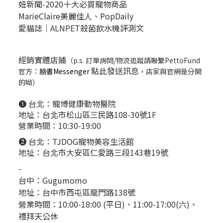
妞新聞-2020十大必買寵物商品
MarieClaire美麗佳人、
PopDail
y
愛貓誌｜ALNPET殺菌飲水機評測文
經銷實體店鋪
（p.s. 訂單詢問/物流追蹤請聯繫PettoFund
點此發送訊息
官方：
臉書Messenger
，店家與官網是分開
的呦）
❶ 台北：
寵博健康動物醫院
地址：台北市松山區三民路108-30號1F
營業時間：10:30-19:00
❷ 台北：
TJDOG寵物美容生活館
地址：台北市大安區仁愛路三段143巷19號
-
台中：
Gugumomo
地址：
台中市西屯區龍門路138號
營業時間：10:00-18:00 (平日)、11:00-17:00(六)、
禮拜天公休