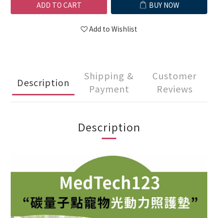
ADD TO CART
BUY NOW
Add to Wishlist
Shipping &
Customer
Description
Payment
Reviews
Description