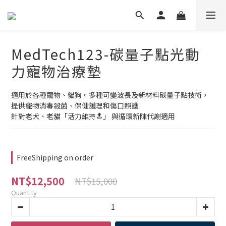
MedTech123-碳量子點光動
力寵物治療墊
適用於各種寵物、貓狗。多種可變波長及新材料碳量子點技術，
提供寵物消毒殺菌、保健護理和傷口照護
針對老犬、老貓「活力維持🔝」 與循環新陳代謝適用
FreeShipping on order
NT$12,500
NT$15,000
Quantity