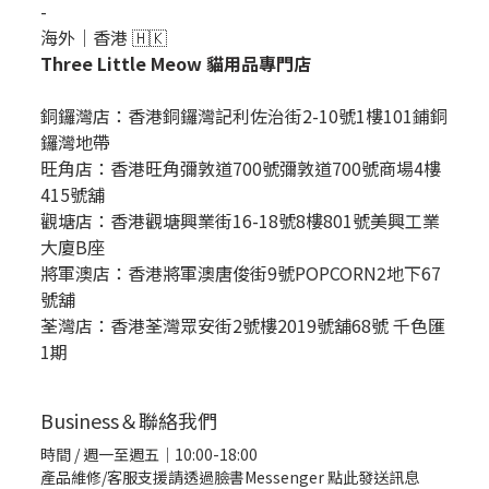
-
海外｜香港 🇭🇰
Three Little Meow 貓用品專門店
銅鑼灣店：
香港銅鑼灣記利佐治街2-10號1樓101鋪銅
鑼灣地帶
旺角店：香港旺角彌敦道700號彌敦道700號商場4樓
415號舖
觀塘店：香港觀塘興業街16-18號8樓801號美興工業
大廈B座
將軍澳店：香港將軍澳唐俊街9號POPCORN2地下67
號舖
荃灣店：香港荃灣眾安街2號樓2019號舖68號 千色匯
1期
Business＆聯絡我們
時間 / 週一至週五｜10:00-18:00
產品維修/客服支援請透過臉書Messenger
點此發送訊息