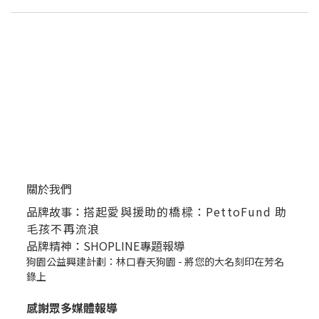
關於我們
品牌故事：
搭起愛與援助的橋樑：PettoFund 助
毛孩不再流浪
品牌精神：SHOPLINE專題報導
狗園公益興建計劃：林口春天狗園 - 將您的大名刻印在芳名
錄上
感謝眾多媒體報導