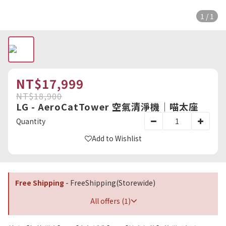
1 / 1
NT$17,999
NT$18,900
LG - AeroCatTower 空氣清淨機｜喵太座
Quantity
Add to Wishlist
Free Shipping
- FreeShipping(Storewide)
All offers (1)