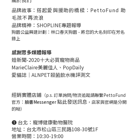
關於我們
品牌故事：
搭起愛與援助的橋樑：PettoFund 助
毛孩不再流浪
品牌精神：SHOPLINE專題報導
狗園公益興建計劃：林口春天狗園 - 將您的大名刻印在芳名
錄上
感謝眾多媒體報導
妞新聞-2020十大必買寵物商品
MarieClaire美麗佳人、
PopDail
y
愛貓誌｜ALNPET殺菌飲水機評測文
經銷實體店鋪
（p.s. 訂單詢問/物流追蹤請聯繫PettoFund
點此發送訊息
官方：
臉書Messenger
，店家與官網是分開
的呦）
❶ 台北：
寵博健康動物醫院
地址：台北市松山區三民路108-30號1F
營業時間：10:30-19:00