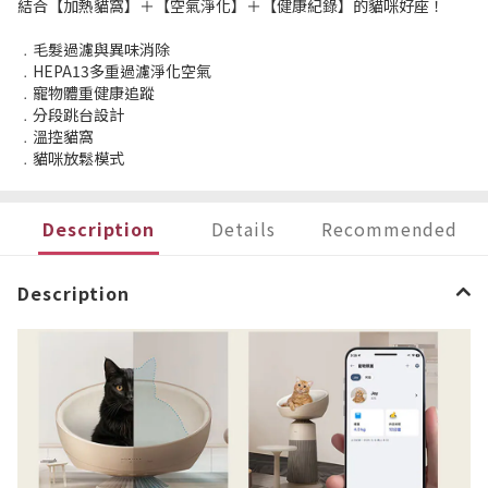
結合【加熱貓窩】＋【空氣淨化】＋【健康紀錄】的貓咪好座！
﹒毛髮過濾與異味消除
﹒HEPA13多重過濾淨化空氣
﹒寵物體重健康追蹤
﹒分段跳台設計
﹒溫控貓窩
﹒貓咪放鬆模式
Description
Details
Recommended
Description