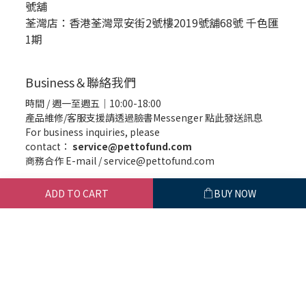
號舖
荃灣店：香港荃灣眾安街2號樓2019號舖68號 千色匯
1期
Business＆聯絡我們
時間 / 週一至週五｜10:00-18:00
產品維修/客服支援請透過臉書Messenger
點此發送訊息
For business inquiries, please
contact：
service@pettofund.com
商務合作 E-mail / service@pettofund.com
ADD TO CART
BUY NOW
|
退換貨政策
|
條款及細則
| 2020 © PettoFund
寵愛願景股
份有限公司 85047456