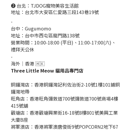
❷ 台北：
TJDOG寵物美容生活館
地址：台北市大安區仁愛路三段143巷19號
-
台中：
Gugumomo
地址：
台中市西屯區龍門路138號
營業時間：10:00-18:00 (平日)、11:00-17:00(六)、
禮拜天公休
-
海外｜香港 🇭🇰
Three Little Meow 貓用品專門店
銅鑼灣店：
香港銅鑼灣記利佐治街2-10號1樓101鋪銅
鑼灣地帶
旺角店：香港旺角彌敦道700號彌敦道700號商場4樓
415號舖
觀塘店：香港觀塘興業街16-18號8樓801號美興工業
大廈B座
將軍澳店：香港將軍澳唐俊街9號POPCORN2地下67