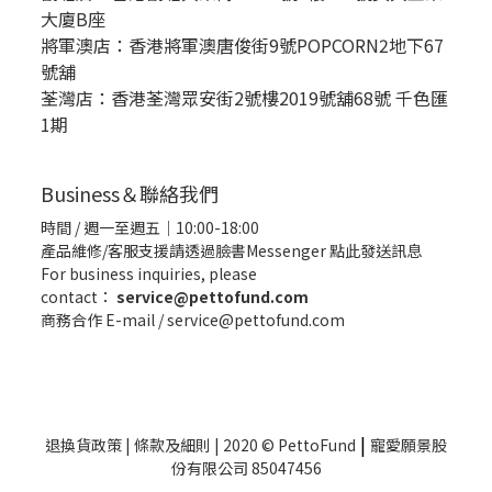
大廈B座
將軍澳店：香港將軍澳唐俊街9號POPCORN2地下67
號舖
荃灣店：香港荃灣眾安街2號樓2019號舖68號 千色匯
1期
Business＆聯絡我們
時間 / 週一至週五｜10:00-18:00
產品維修/客服支援請透過臉書Messenger
點此發送訊息
For business inquiries, please
contact：
service@pettofund.com
商務合作 E-mail / service@pettofund.com
|
退換貨政策
|
條款及細則
| 2020 © PettoFund
寵愛願景股
份有限公司 85047456