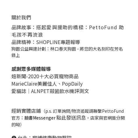
關於我們
品牌故事：
搭起愛與援助的橋樑：PettoFund 助
毛孩不再流浪
品牌精神：SHOPLINE專題報導
狗園公益興建計劃：林口春天狗園 - 將您的大名刻印在芳名
錄上
感謝眾多媒體報導
妞新聞-2020十大必買寵物商品
MarieClaire美麗佳人、
PopDail
y
愛貓誌｜ALNPET殺菌飲水機評測文
經銷實體店鋪
（p.s. 訂單詢問/物流追蹤請聯繫PettoFund
點此發送訊息
官方：
臉書Messenger
，店家與官網是分開
的呦）
❶ 台北：
寵博健康動物醫院