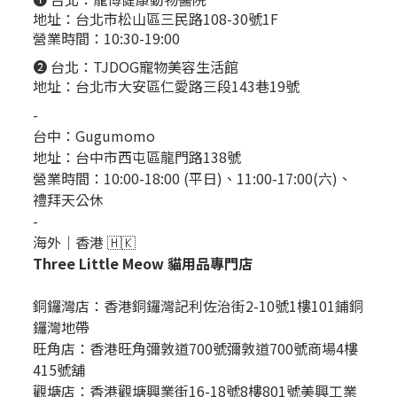
地址：台北市松山區三民路108-30號1F
營業時間：10:30-19:00
❷ 台北：
TJDOG寵物美容生活館
地址：台北市大安區仁愛路三段143巷19號
-
台中：
Gugumomo
地址：
台中市西屯區龍門路138號
營業時間：10:00-18:00 (平日)、11:00-17:00(六)、
禮拜天公休
-
海外｜香港 🇭🇰
Three Little Meow 貓用品專門店
銅鑼灣店：
香港銅鑼灣記利佐治街2-10號1樓101鋪銅
鑼灣地帶
旺角店：香港旺角彌敦道700號彌敦道700號商場4樓
415號舖
觀塘店：香港觀塘興業街16-18號8樓801號美興工業