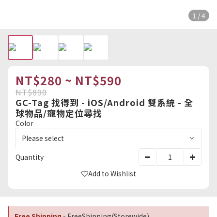
1 / 4
NT$280 ~ NT$590
NT$890
GC-Tag 找得到 - iOS/Android 雙系統 - 全
球物品/寵物定位尋找
Color
Quantity
Add to Wishlist
Free Shipping
- FreeShipping(Storewide)