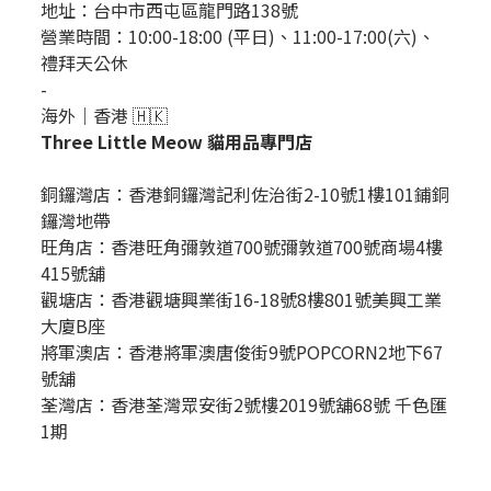
地址：
台中市西屯區龍門路138號
營業時間：10:00-18:00 (平日)、11:00-17:00(六)、
禮拜天公休
-
海外｜香港 🇭🇰
Three Little Meow 貓用品專門店
銅鑼灣店：
香港銅鑼灣記利佐治街2-10號1樓101鋪銅
鑼灣地帶
旺角店：香港旺角彌敦道700號彌敦道700號商場4樓
415號舖
觀塘店：香港觀塘興業街16-18號8樓801號美興工業
大廈B座
將軍澳店：香港將軍澳唐俊街9號POPCORN2地下67
號舖
荃灣店：香港荃灣眾安街2號樓2019號舖68號 千色匯
1期