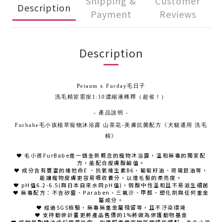
Shipping &
Customer
Description
Payment
Reviews
Description
Petaum x Furday毛日子
洗毛精皆需按1:10濃縮液稀釋（超省！）
- 產品說明 -
Furbabe毛小孩植萃寵物沐浴露 山茶花-美膚抗菌配方《犬貓通用 洗毛
精》
❤ 毛小孩FurBabe是一個全新概念的寵物沐浴露，溫和無毒的獨家配
方，能配合皮膚酸鹼值。
❤ 成分含有豐富的維他命E 、抗氧維生素B6、葡萄籽油、琉璃苣油等，
能讓寵物皮膚更容易吸收養分，以達毛髮的柔亮度。
❤ pH值6.2-6.5(與日本自來水同pH值)，弱酸中性溫和且不易滋生細菌
❤ 無毒配方：不含矽靈、Paraben、三氯沙、甲醛、塑化劑與任何重金
屬成分。
❤ 經過SGS檢驗，無毒無重金屬殘留等，且不汙染環境
❤ 支持動保計畫更將產品售價的1%將做為保護動物基金