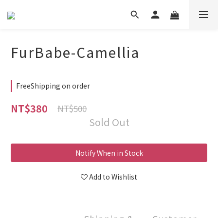
FurBabe-Camellia
FreeShipping on order
NT$380
NT$500
Sold Out
Notify When in Stock
Add to Wishlist