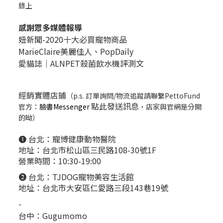
錄上
感謝眾多媒體報導
妞新聞-2020十大必買寵物商品
MarieClaire美麗佳人、
PopDail
y
愛貓誌｜ALNPET殺菌飲水機評測文
經銷實體店鋪
（p.s. 訂單詢問/物流追蹤請聯繫PettoFund
點此發送訊息
官方：
臉書Messenger
，店家與官網是分開
的呦）
❶ 台北：
寵博健康動物醫院
地址：台北市松山區三民路108-30號1F
營業時間：10:30-19:00
❷ 台北：
TJDOG寵物美容生活館
地址：台北市大安區仁愛路三段143巷19號
-
台中：
Gugumomo