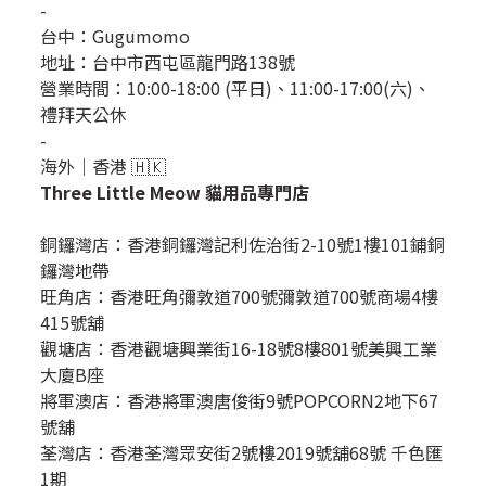
-
台中：
Gugumomo
地址：
台中市西屯區龍門路138號
營業時間：10:00-18:00 (平日)、11:00-17:00(六)、
禮拜天公休
-
海外｜香港 🇭🇰
Three Little Meow 貓用品專門店
銅鑼灣店：
香港銅鑼灣記利佐治街2-10號1樓101鋪銅
鑼灣地帶
旺角店：香港旺角彌敦道700號彌敦道700號商場4樓
415號舖
觀塘店：香港觀塘興業街16-18號8樓801號美興工業
大廈B座
將軍澳店：香港將軍澳唐俊街9號POPCORN2地下67
號舖
荃灣店：香港荃灣眾安街2號樓2019號舖68號 千色匯
1期