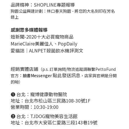
品牌精神：SHOPLINE專題報導
狗園公益興建計劃：林口春天狗園 - 將您的大名刻印在芳名
錄上
感謝眾多媒體報導
妞新聞-2020十大必買寵物商品
MarieClaire美麗佳人、
PopDail
y
愛貓誌｜ALNPET殺菌飲水機評測文
經銷實體店鋪
（p.s. 訂單詢問/物流追蹤請聯繫PettoFund
點此發送訊息
官方：
臉書Messenger
，店家與官網是分開
的呦）
❶ 台北：
寵博健康動物醫院
地址：台北市松山區三民路108-30號1F
營業時間：10:30-19:00
❷ 台北：
TJDOG寵物美容生活館
地址：台北市大安區仁愛路三段143巷19號