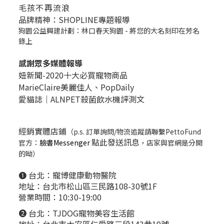
毛孩不再流浪
品牌精神：SHOPLINE專題報導
狗園公益興建計劃：林口春天狗園 - 將您的大名刻印在芳名
錄上
感謝眾多媒體報導
妞新聞-2020十大必買寵物商品
MarieClaire美麗佳人、
PopDail
y
愛貓誌｜ALNPET殺菌飲水機評測文
經銷實體店鋪
（p.s. 訂單詢問/物流追蹤請聯繫PettoFund
點此發送訊息
官方：
臉書Messenger
，店家與官網是分開
的呦）
❶ 台北：
寵博健康動物醫院
地址：台北市松山區三民路108-30號1F
營業時間：10:30-19:00
❷ 台北：
TJDOG寵物美容生活館
地址：台北市大安區仁愛路三段143巷19號