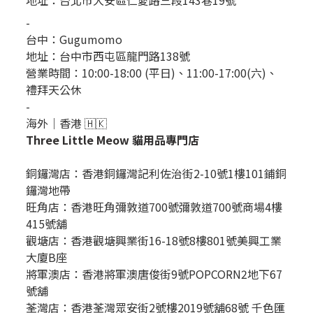
-
台中：
Gugumomo
地址：
台中市西屯區龍門路138號
營業時間：10:00-18:00 (平日)、11:00-17:00(六)、
禮拜天公休
-
海外｜香港 🇭🇰
Three Little Meow 貓用品專門店
銅鑼灣店：
香港銅鑼灣記利佐治街2-10號1樓101鋪銅
鑼灣地帶
旺角店：香港旺角彌敦道700號彌敦道700號商場4樓
415號舖
觀塘店：香港觀塘興業街16-18號8樓801號美興工業
大廈B座
將軍澳店：香港將軍澳唐俊街9號POPCORN2地下67
號舖
荃灣店：香港荃灣眾安街2號樓2019號舖68號 千色匯