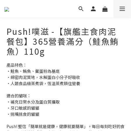
Push!噗滋 -【旗艦主食肉泥
餐包】365營養滿分（鮭魚鮪
魚）110g
產品特色：
・鮭魚、鮪魚、鱉蛋粉為基底
・綿密肉泥質地，水解蛋白小分子好吸收
・人類食品級蒸煮袋，恆溫蒸煮鎖住營養
適合的貓咪：
・補充日常水分及蛋白質攝取
・牙口敏感的貓貓
・挑嘴挑食的貓貓
Push! 堅信「簡單就是健康，健康就要簡單」。每日每刻吃好的食