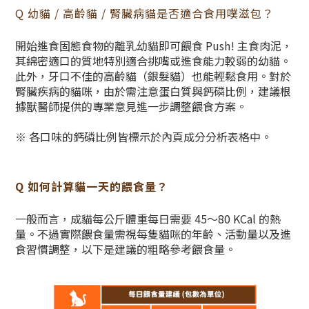
Q 幼貓 / 高齡貓 / 腎臟病貓是否適合食用噗滋包？
開始進食固態食物的離乳幼貓即可餵食 Push! 主食肉泥，
其綿密適口的質地特別適合挑嘴或進食能力較弱的幼貓。
此外，牙口不佳的高齡貓（銀髮貓）也能輕鬆食用。對於
腎臟疾病的貓咪，由於需注意蛋白質與鈣磷比例，建議根
據獸醫師提供的專業意見進一步調整餵食方案。
※ 各口味的鈣磷比例皆標示於內頁成分分析表格中。
Q 如何計算貓一天的餵食量？
一般而言，成貓每公斤體重每日需要 45～80 KCal 的熱
量。不過實際餵食量需視每隻貓咪的年齡、活動量以及進
食習慣調整，以下是建議的粗略參考餵食量。