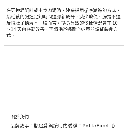
在更換貓飼料或主食肉泥時，建議採用循序漸進的方式，
給毛孩的腸道足夠時間適應新成分，減少軟便、腸胃不適
及拉肚子情況。一般而言，換食導致的軟便情況會在 10
～14 天內逐漸改善，再請毛爸媽耐心觀察並調整餵食方
式。
關於我們
品牌故事：
搭起愛與援助的橋樑：PettoFund 助