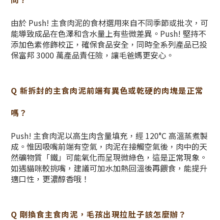
由於 Push! 主食肉泥的食材選用來自不同季節或批次，可
能導致成品在色澤和含水量上有些微差異。Push! 堅持不
添加色素修飾校正，確保食品安全，同時全系列產品已投
保富邦 3000 萬產品責任險，讓毛爸媽更安心。
Q 新拆封的主食肉泥前端有異色或乾硬的肉塊是正常
嗎？
Push! 主食肉泥以高生肉含量填充，經 120°C 高溫蒸煮製
成。惟因吸嘴前端有空氣，肉泥在接觸空氣後，肉中的天
然礦物質「鐵」可能氧化而呈現微綠色，這是正常現象。
如遇貓咪較挑嘴，建議可加水加熱回溫後再餵食，能提升
適口性，更濃醇香哦！
Q 剛換食主食肉泥，毛孩出現拉肚子該怎麼辦？