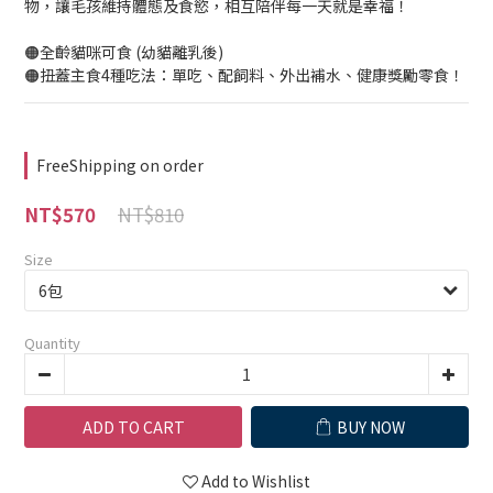
物，讓毛孩維持體態及食慾，相互陪伴每一天就是幸福！
🟠全齡貓咪可食 (幼貓離乳後)
🟠扭蓋主食4種吃法：單吃、配飼料、外出補水、健康獎勵零食！
FreeShipping on order
NT$810
NT$570
Size
Quantity
ADD TO CART
BUY NOW
Add to Wishlist