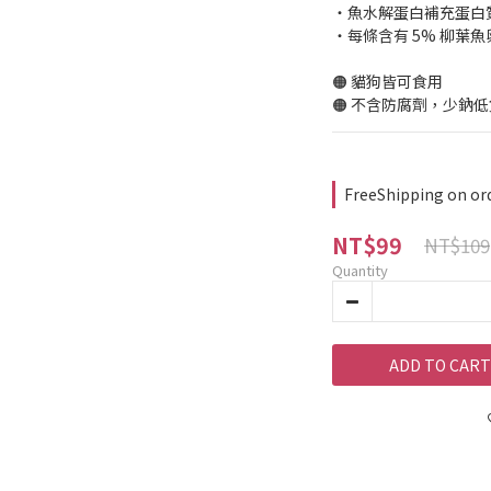
・魚水解蛋白補充蛋白
・每條含有 5% 柳葉魚
🟠 貓狗皆可食用
🟠 不含防腐劑，少鈉
FreeShipping on or
NT$99
NT$109
Quantity
ADD TO CART