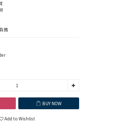
質
卵
低負擔
der
BUY NOW
Add to Wishlist