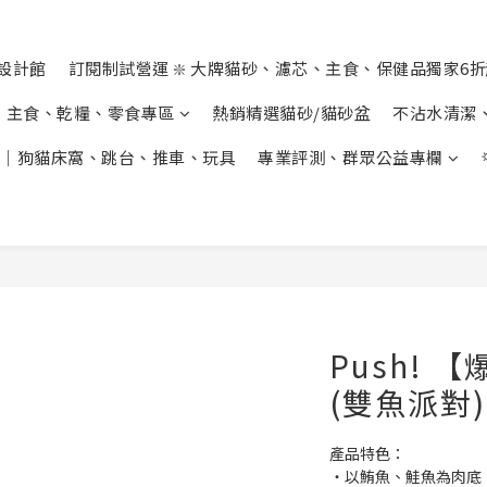
設計館
訂閱制試營運 ❇️ 大牌貓砂、濾芯、主食、保健品獨家6
主食、乾糧、零食專區
熱銷精選貓砂/貓砂盆
不沾水清潔
｜狗貓床窩、跳台、推車、玩具
專業評測、群眾公益專欄
Push!
(雙魚派對) 
產品特色：
・以鮪魚、鮭魚為肉底