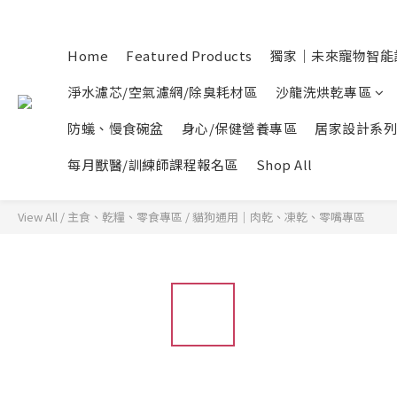
Home
Featured Products
獨家｜未來寵物智能
淨水濾芯/空氣濾網/除臭耗材區
沙龍洗烘乾專區
防蟻、慢食碗盆
身心/保健營養專區
居家設計系列
每月獸醫/訓練師課程報名區
Shop All
View All
/
主食、乾糧、零食專區
/
貓狗通用｜肉乾、凍乾、零嘴專區