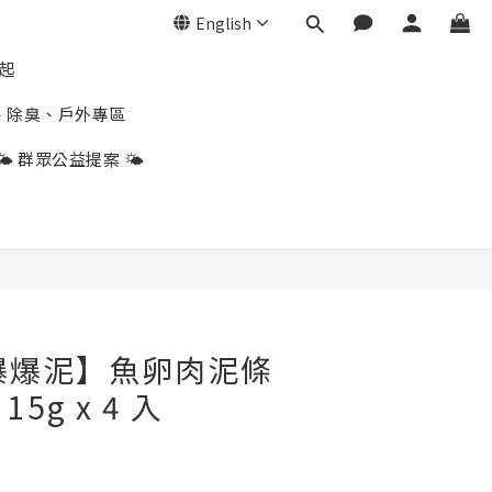
English
折起
、除臭、戶外專區
🌤️ 群眾公益提案 🌤️
BUY NOW
 【爆爆泥】魚卵肉泥條
15g x 4 入