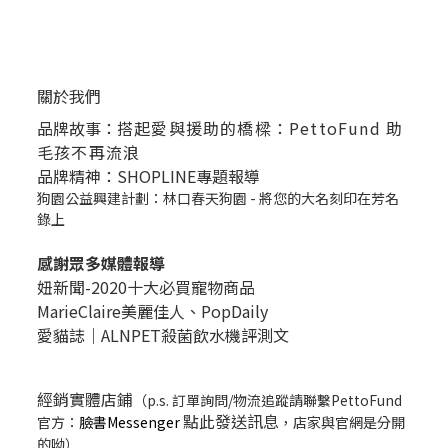
關於我們
品牌故事：
搭起愛與援助的橋樑：PettoFund 助
毛孩不再流浪
品牌精神：SHOPLINE專題報導
狗園公益興建計劃：林口春天狗園 - 將您的大名刻印在芳名
錄上
感謝眾多媒體報導
妞新聞-2020十大必買寵物商品
MarieClaire美麗佳人、
PopDail
y
愛貓誌｜ALNPET殺菌飲水機評測文
經銷實體店鋪
（p.s. 訂單詢問/物流追蹤請聯繫PettoFund
點此發送訊息
官方：
臉書Messenger
，店家與官網是分開
的呦）