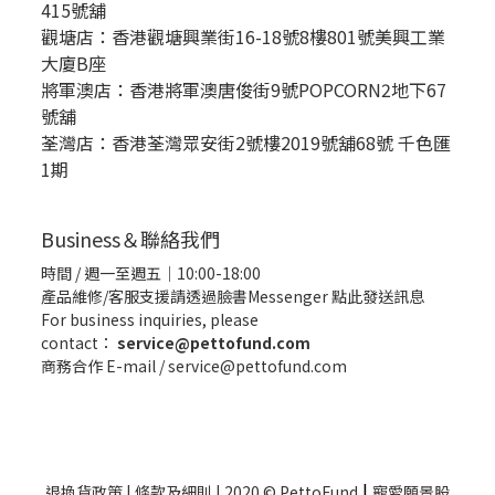
415號舖
觀塘店：香港觀塘興業街16-18號8樓801號美興工業
大廈B座
將軍澳店：香港將軍澳唐俊街9號POPCORN2地下67
號舖
荃灣店：香港荃灣眾安街2號樓2019號舖68號 千色匯
1期
Business＆聯絡我們
時間 / 週一至週五｜10:00-18:00
產品維修/客服支援請透過臉書Messenger
點此發送訊息
For business inquiries, please
contact：
service@pettofund.com
商務合作 E-mail / service@pettofund.com
|
退換貨政策
|
條款及細則
| 2020 © PettoFund
寵愛願景股