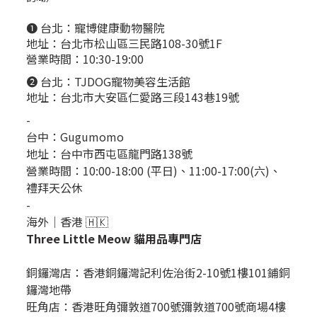
❶ 台北：
寵博健康動物醫院
地址：台北市松山區三民路108-30號1F
營業時間：10:30-19:00
❷ 台北：
TJDOG寵物美容生活館
地址：台北市大安區仁愛路三段143巷19號
-
台中：
Gugumomo
地址：
台中市西屯區龍門路138號
營業時間：10:00-18:00 (平日)、11:00-17:00(六)、
禮拜天公休
-
海外｜香港 🇭🇰
Three Little Meow 貓用品專門店
銅鑼灣店：
香港銅鑼灣記利佐治街2-10號1樓101鋪銅
鑼灣地帶
旺角店：香港旺角彌敦道700號彌敦道700號商場4樓