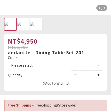
1 / 3
NT$4,950
NT$6,000
andantte｜Dining Table Set 201
Color
Quantity
Add to Wishlist
Free Shipping
- FreeShipping(Storewide)