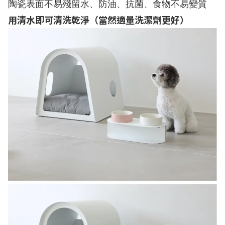
陶瓷表面不易殘留水、防油、抗菌、食物不易變質
用清水即可清洗乾淨（當然適量洗潔劑更好）