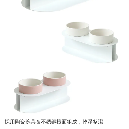
採用陶瓷碗具＆不銹鋼檯面組成，乾淨整潔