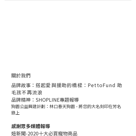
關於我們
品牌故事：
搭起愛與援助的橋樑：PettoFund 助
毛孩不再流浪
品牌精神：SHOPLINE專題報導
狗園公益興建計劃：林口春天狗園 - 將您的大名刻印在芳名
錄上
感謝眾多媒體報導
妞新聞-2020十大必買寵物商品