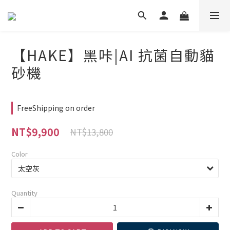
【HAKE】黑咔|AI 抗菌自動貓
砂機
FreeShipping on order
NT$9,900
NT$13,800
Color
Quantity