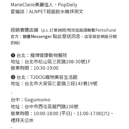
MarieClaire美麗佳人、
PopDail
y
愛貓誌｜ALNPET殺菌飲水機評測文
經銷實體店鋪
（p.s. 訂單詢問/物流追蹤請聯繫PettoFund
點此發送訊息
官方：
臉書Messenger
，店家與官網是分開
的呦）
❶ 台北：
寵博健康動物醫院
地址：台北市松山區三民路108-30號1F
營業時間：10:30-19:00
❷ 台北：
TJDOG寵物美容生活館
地址：台北市大安區仁愛路三段143巷19號
-
台中：
Gugumomo
地址：
台中市西屯區龍門路138號
營業時間：10:00-18:00 (平日)、11:00-17:00(六)、
禮拜天公休
-