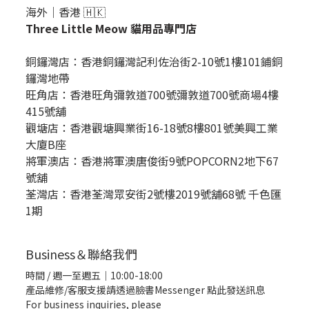
海外｜香港 🇭🇰
Three Little Meow 貓用品專門店
銅鑼灣店：
香港銅鑼灣記利佐治街2-10號1樓101鋪銅
鑼灣地帶
旺角店：香港旺角彌敦道700號彌敦道700號商場4樓
415號舖
觀塘店：香港觀塘興業街16-18號8樓801號美興工業
大廈B座
將軍澳店：香港將軍澳唐俊街9號POPCORN2地下67
號舖
荃灣店：香港荃灣眾安街2號樓2019號舖68號 千色匯
1期
Business＆聯絡我們
時間 / 週一至週五｜10:00-18:00
產品維修/客服支援請透過臉書Messenger
點此發送訊息
For business inquiries, please