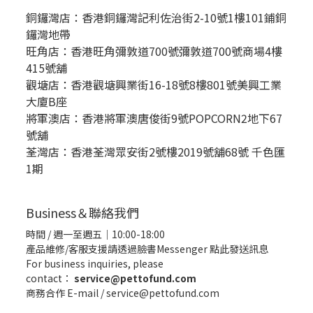
銅鑼灣店：
香港銅鑼灣記利佐治街2-10號1樓101鋪銅
鑼灣地帶
旺角店：香港旺角彌敦道700號彌敦道700號商場4樓
415號舖
觀塘店：香港觀塘興業街16-18號8樓801號美興工業
大廈B座
將軍澳店：香港將軍澳唐俊街9號POPCORN2地下67
號舖
荃灣店：香港荃灣眾安街2號樓2019號舖68號 千色匯
1期
Business＆聯絡我們
時間 / 週一至週五｜10:00-18:00
產品維修/客服支援請透過臉書Messenger
點此發送訊息
For business inquiries, please
contact：
service@pettofund.com
商務合作 E-mail / service@pettofund.com