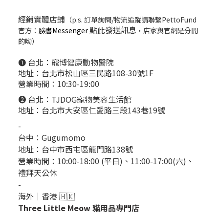
經銷實體店鋪
（p.s. 訂單詢問/物流追蹤請聯繫PettoFund
點此發送訊息
官方：
臉書Messenger
，店家與官網是分開
的呦）
❶ 台北：
寵博健康動物醫院
地址：台北市松山區三民路108-30號1F
營業時間：10:30-19:00
❷ 台北：
TJDOG寵物美容生活館
地址：台北市大安區仁愛路三段143巷19號
-
台中：
Gugumomo
地址：
台中市西屯區龍門路138號
營業時間：10:00-18:00 (平日)、11:00-17:00(六)、
禮拜天公休
-
海外｜香港 🇭🇰
Three Little Meow 貓用品專門店