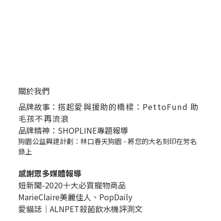
關於我們
品牌故事：
搭起愛與援助的橋樑：PettoFund 助
毛孩不再流浪
品牌精神：SHOPLINE專題報導
狗園公益興建計劃：林口春天狗園 - 將您的大名刻印在芳名
錄上
感謝眾多媒體報導
妞新聞-2020十大必買寵物商品
MarieClaire美麗佳人、
PopDail
y
愛貓誌｜ALNPET殺菌飲水機評測文