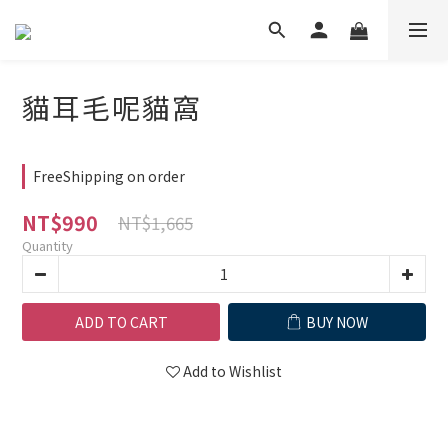
貓耳毛呢貓窩
FreeShipping on order
NT$990
NT$1,665
Quantity
ADD TO CART
BUY NOW
Add to Wishlist