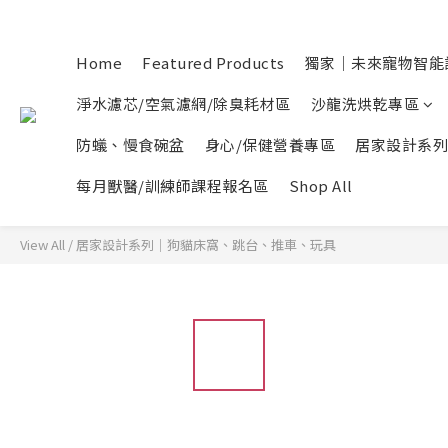
Home
Featured Products
獨家｜未來寵物智能
淨水濾芯/空氣濾網/除臭耗材區
沙龍洗烘乾專區
防蟻、慢食碗盆
身心/保健營養專區
居家設計系列
每月獸醫/訓練師課程報名區
Shop All
View All
/
居家設計系列｜狗貓床窩、跳台、推車、玩具