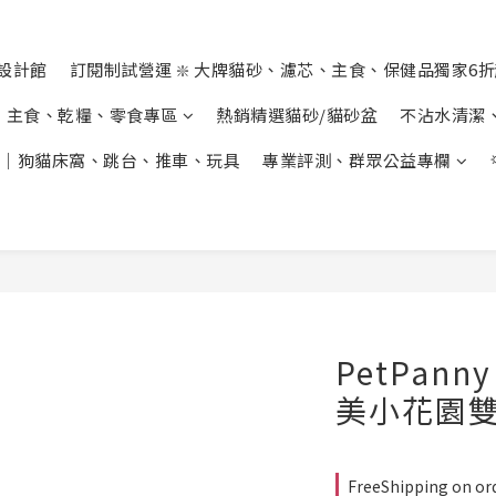
設計館
訂閱制試營運 ❇️ 大牌貓砂、濾芯、主食、保健品獨家6
主食、乾糧、零食專區
熱銷精選貓砂/貓砂盆
不沾水清潔
｜狗貓床窩、跳台、推車、玩具
專業評測、群眾公益專欄
PetPan
美小花園
FreeShipping on or