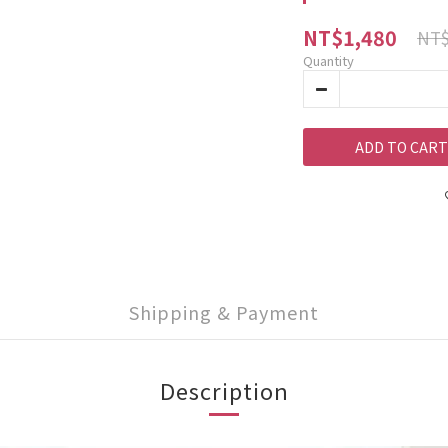
NT$1,480
NT$
Quantity
ADD TO CART
Shipping & Payment
Description