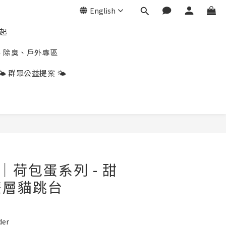
English
折起
、除臭、戶外專區
🌤️ 群眾公益提案 🌤️
BUY NOW
ny｜荷包蛋系列 - 甜
雙層貓跳台
der