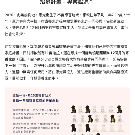
招募計畫 – 專案起源 ”
2020，史無前例地，惠光
出生了25隻導盲幼犬
。
相較往年平均一年7-12隻，今
年，惠光導盲犬學校，在寄養家庭招募需要更多家庭一同參與，協助新生幼
犬，擔任為期8-12個月的狗狗寄養家庭生活，並協助未來的潛在導盲犬，進行
社會化訓練。
由於疫情影響，本次報名寄養家庭數量嚴重下滑，儘管我們已經努力推廣寄養
家庭計畫，目前卻
依然有11隻拉拉，還在尋找一個能夠協助照顧8-12個月的寄
養家庭
。因此，由PettoFund x 惠光導盲犬教育基金會共同舉辦，一起為培養
下一個「可魯」 – 為提升台灣視障朋友生活美好體驗的專業導盲犬，而發起努
力。過程中無需任何費用，將由惠光與協力、贊助廠商全額補助飲食與醫療資
源，目前徵求一年期寄養家庭中。