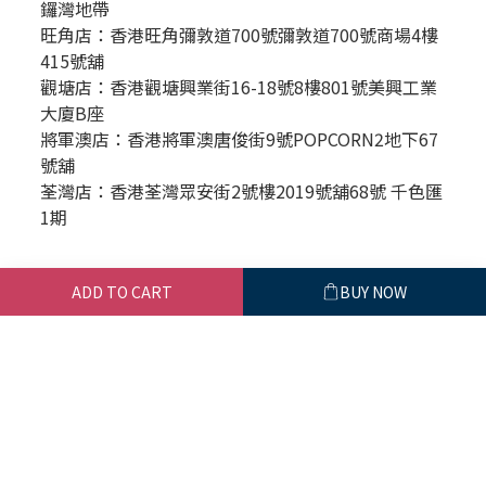
鑼灣地帶
旺角店：香港旺角彌敦道700號彌敦道700號商場4樓
415號舖
觀塘店：香港觀塘興業街16-18號8樓801號美興工業
大廈B座
將軍澳店：香港將軍澳唐俊街9號POPCORN2地下67
號舖
荃灣店：香港荃灣眾安街2號樓2019號舖68號 千色匯
1期
Business＆聯絡我們
ADD TO CART
BUY NOW
時間 / 週一至週五｜10:00-18:00
產品維修/客服支援請透過臉書Messenger
點此發送訊息
For business inquiries, please
contact：
service@pettofund.com
商務合作 E-mail / service@pettofund.com