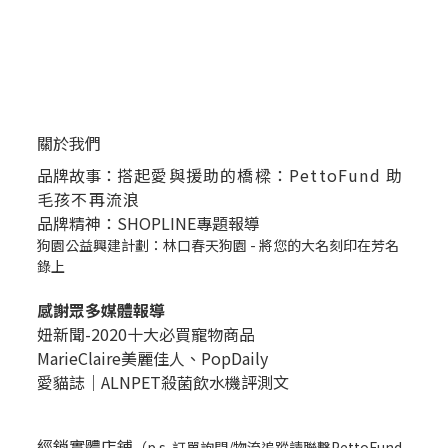
關於我們
品牌故事：
搭起愛與援助的橋樑：PettoFund 助
毛孩不再流浪
品牌精神：SHOPLINE專題報導
狗園公益興建計劃：林口春天狗園 - 將您的大名刻印在芳名
錄上
感謝眾多媒體報導
妞新聞-2020十大必買寵物商品
MarieClaire美麗佳人、
PopDail
y
愛貓誌｜ALNPET殺菌飲水機評測文
經銷實體店鋪
（p.s. 訂單詢問/物流追蹤請聯繫PettoFund