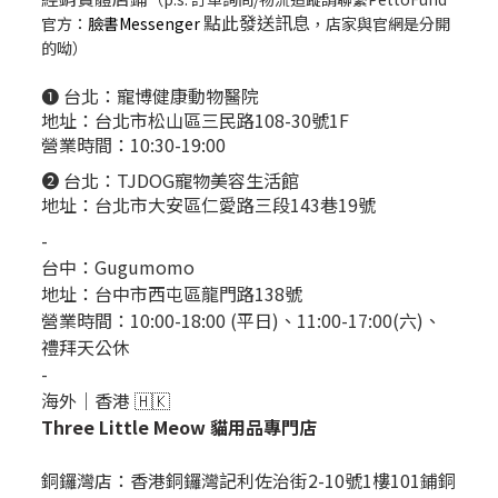
點此發送訊息
官方：
臉書Messenger
，店家與官網是分開
的呦）
❶ 台北：
寵博健康動物醫院
地址：台北市松山區三民路108-30號1F
營業時間：10:30-19:00
❷ 台北：
TJDOG寵物美容生活館
地址：台北市大安區仁愛路三段143巷19號
-
台中：
Gugumomo
地址：
台中市西屯區龍門路138號
營業時間：10:00-18:00 (平日)、11:00-17:00(六)、
禮拜天公休
-
海外｜香港 🇭🇰
Three Little Meow 貓用品專門店
銅鑼灣店：
香港銅鑼灣記利佐治街2-10號1樓101鋪銅