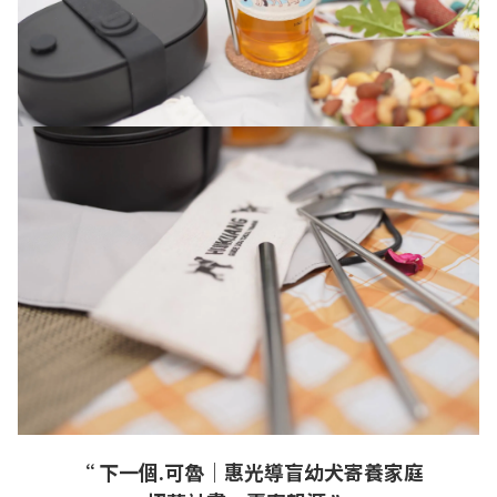
“ 下一個.可魯｜惠光導盲幼犬寄養家庭