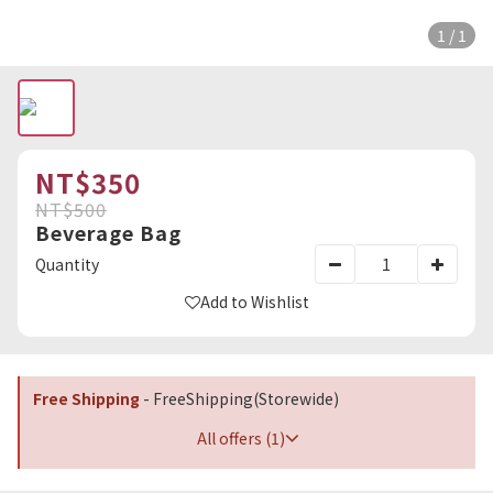
1 / 1
NT$350
NT$500
Beverage Bag
Quantity
Add to Wishlist
Free Shipping
- FreeShipping(Storewide)
All offers (1)