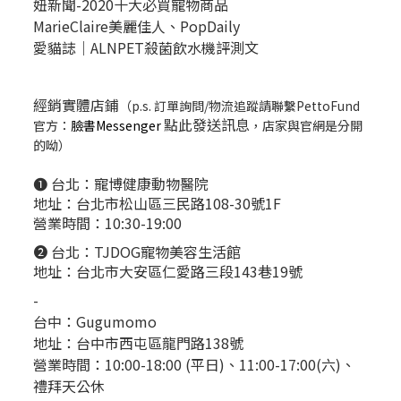
妞新聞-2020十大必買寵物商品
MarieClaire美麗佳人、
PopDail
y
愛貓誌｜ALNPET殺菌飲水機評測文
經銷實體店鋪
（p.s. 訂單詢問/物流追蹤請聯繫PettoFund
點此發送訊息
官方：
臉書Messenger
，店家與官網是分開
的呦）
❶ 台北：
寵博健康動物醫院
地址：台北市松山區三民路108-30號1F
營業時間：10:30-19:00
❷ 台北：
TJDOG寵物美容生活館
地址：台北市大安區仁愛路三段143巷19號
-
台中：
Gugumomo
地址：
台中市西屯區龍門路138號
營業時間：10:00-18:00 (平日)、11:00-17:00(六)、
禮拜天公休