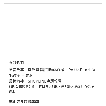
關於我們
品牌故事：
搭起愛與援助的橋樑：PettoFund 助
毛孩不再流浪
品牌精神：SHOPLINE專題報導
狗園公益興建計劃：林口春天狗園 - 將您的大名刻印在芳名
錄上
感謝眾多媒體報導