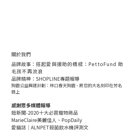
關於我們
品牌故事：
搭起愛與援助的橋樑：PettoFund 助
毛孩不再流浪
品牌精神：SHOPLINE專題報導
狗園公益興建計劃：林口春天狗園 - 將您的大名刻印在芳名
錄上
感謝眾多媒體報導
妞新聞-2020十大必買寵物商品
MarieClaire美麗佳人、
PopDail
y
愛貓誌｜ALNPET殺菌飲水機評測文