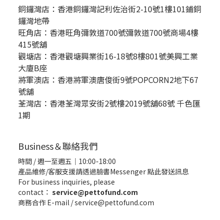
銅鑼灣店：
香港銅鑼灣記利佐治街2-10號1樓101鋪銅
鑼灣地帶
旺角店：香港旺角彌敦道700號彌敦道700號商場4樓
415號舖
觀塘店：香港觀塘興業街16-18號8樓801號美興工業
大廈B座
將軍澳店：香港將軍澳唐俊街9號POPCORN2地下67
號舖
荃灣店：香港荃灣眾安街2號樓2019號舖68號 千色匯
1期
Business＆聯絡我們
時間 / 週一至週五｜10:00-18:00
產品維修/客服支援請透過臉書Messenger
點此發送訊息
For business inquiries, please
contact：
service@pettofund.com
商務合作 E-mail / service@pettofund.com