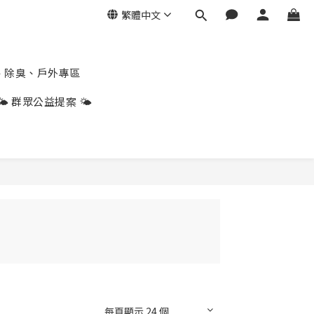
繁體中文
、除臭、戶外專區
🌤️ 群眾公益提案 🌤️
每頁顯示 24 個