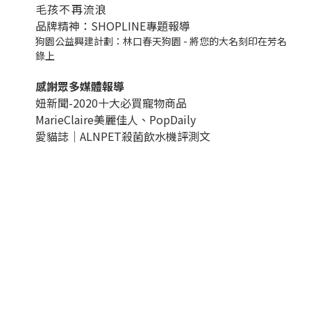
毛孩不再流浪
品牌精神：SHOPLINE專題報導
狗園公益興建計劃：林口春天狗園 - 將您的大名刻印在芳名
錄上
感謝眾多媒體報導
妞新聞-2020十大必買寵物商品
MarieClaire美麗佳人、
PopDail
y
愛貓誌｜ALNPET殺菌飲水機評測文