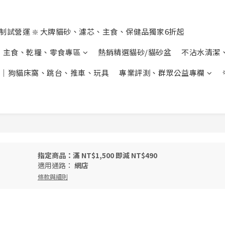
制試營運 ❇️ 大牌貓砂、濾芯、主食、保健品獨家6折起
主食、乾糧、零食專區
熱銷精選貓砂/貓砂盆
不沾水清潔
｜狗貓床窩、跳台、推車、玩具
專業評測、群眾公益專欄
指定商品：滿 NT$1,500 即減 NT$490
適用通路：
網店
條款與細則