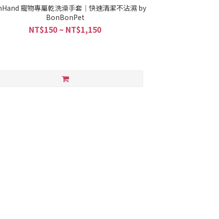
shHand 寵物專屬乾洗澡手套｜快速清潔不沾濕 by
BonBonPet
NT$150 ~ NT$1,150