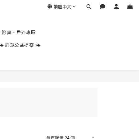
繁體中文
、除臭、戶外專區
🌤️ 群眾公益提案 🌤️
每頁顯示 24 個