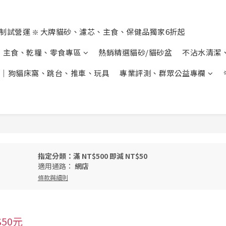
制試營運 ❇️ 大牌貓砂、濾芯、主食、保健品獨家6折起
主食、乾糧、零食專區
熱銷精選貓砂/貓砂盆
不沾水清潔
｜狗貓床窩、跳台、推車、玩具
專業評測、群眾公益專欄
指定分類：滿 NT$500 即減 NT$50
適用通路：
網店
條款與細則
50元