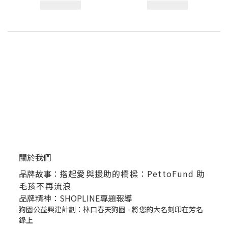
關於我們
品牌故事：
搭起愛與援助的橋樑：PettoFund 助
毛孩不再流浪
品牌精神：SHOPLINE專題報導
狗園公益興建計劃：林口春天狗園 - 將您的大名刻印在芳名
錄上