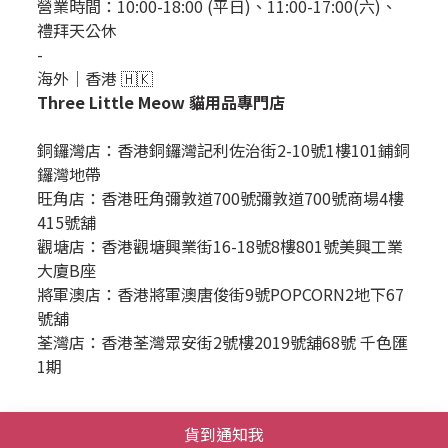
營業時間：10:00-18:00 (平日)、11:00-17:00(六)、
禮拜天公休
-
海外｜香港 🇭🇰
Three Little Meow 貓用品專門店
銅鑼灣店：
香港銅鑼灣記利佐治街2-10號1樓101鋪銅
鑼灣地帶
旺角店：香港旺角彌敦道700號彌敦道700號商場4樓
415號舖
觀塘店：香港觀塘興業街16-18號8樓801號美興工業
大廈B座
將軍澳店：香港將軍澳唐俊街9號POPCORN2地下67
號舖
荃灣店：香港荃灣眾安街2號樓2019號舖68號 千色匯
1期
Business＆聯絡我們
貨到通知我