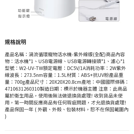
規格說明
產品名稱：渦流循環寵物活水機-紫外線版(全配)商品內容
物：活水機*1、USB電源線、USB電源轉接頭*1、濾心*1
型號：W2-UV-TW額定電壓：DC5V/1A消耗功率：2W紫外
線波長：273.5nm容量：1.5L材質：ABS+抗UV粉產品重
量：700g產品尺寸：20X20X20.8cm產地：中國國際條碼：
4710631260310製造日期：標示於機器主體 注意：此商品
屬於衛生用品，使用後無法做退換貨處理! 收到貨品未使
用，第一時間反應商品有任何瑕疵問題，才允退換貨處理!
產品保固一年 ( 外觀、外殼、包裝材料，恕不在保固範圍內
)