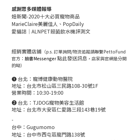
感謝眾多媒體報導
妞新聞-2020十大必買寵物商品
MarieClaire美麗佳人、
PopDail
y
愛貓誌｜ALNPET殺菌飲水機評測文
經銷實體店鋪
（p.s. 訂單詢問/物流追蹤請聯繫PettoFund
點此發送訊息
官方：
臉書Messenger
，店家與官網是分開
的呦）
❶ 台北：
寵博健康動物醫院
地址：台北市松山區三民路108-30號1F
營業時間：10:30-19:00
❷ 台北：
TJDOG寵物美容生活館
地址：台北市大安區仁愛路三段143巷19號
-
台中：
Gugumomo
地址：
台中市西屯區龍門路138號