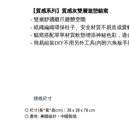
【質感系列】質感灰雙層遊憩貓窩
舒適磨爪遊憩空間
- 雙層
- 紙繩編織環保柱子、安全材質不易造成
- 貓窩搭配單寧材質軟墊增添神秘色彩，
- 簡易組裝DIY不用另外工具(內附六角板
規格尺寸
◎ 尺寸(長*寬*高cm)：38 x 38 x 78 cm
◎ 產地 : 美國設計，中國製造