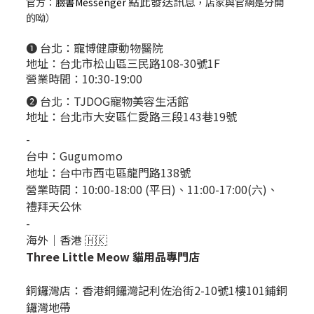
點此發送訊息
官方：
臉書Messenger
，店家與官網是分開
的呦）
❶ 台北：
寵博健康動物醫院
地址：台北市松山區三民路108-30號1F
營業時間：10:30-19:00
❷ 台北：
TJDOG寵物美容生活館
地址：台北市大安區仁愛路三段143巷19號
-
台中：
Gugumomo
地址：
台中市西屯區龍門路138號
營業時間：10:00-18:00 (平日)、11:00-17:00(六)、
禮拜天公休
-
海外｜香港 🇭🇰
Three Little Meow 貓用品專門店
銅鑼灣店：
香港銅鑼灣記利佐治街2-10號1樓101鋪銅
鑼灣地帶