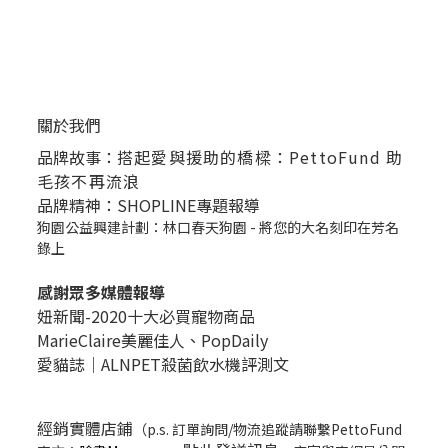
關於我們
品牌故事：
搭起愛與援助的橋樑：PettoFund 助
毛孩不再流浪
品牌精神：SHOPLINE專題報導
狗園公益興建計劃：林口春天狗園 - 將您的大名刻印在芳名
錄上
感謝眾多媒體報導
妞新聞-2020十大必買寵物商品
MarieClaire美麗佳人、
PopDail
y
愛貓誌｜ALNPET殺菌飲水機評測文
經銷實體店鋪
（p.s. 訂單詢問/物流追蹤請聯繫PettoFund