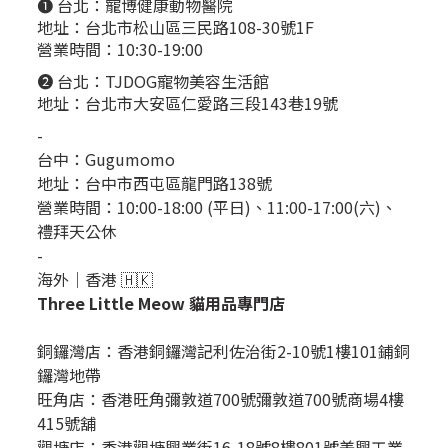
❶ 台北：
寵博健康動物醫院
地址：台北市松山區三民路108-30號1F
營業時間：10:30-19:00
❷ 台北：
TJDOG寵物美容生活館
地址：台北市大安區仁愛路三段143巷19號
-
台中：
Gugumomo
地址：
台中市西屯區龍門路138號
營業時間：10:00-18:00 (平日)、11:00-17:00(六)、
禮拜天公休
-
海外｜香港 🇭🇰
Three Little Meow 貓用品專門店
銅鑼灣店：
香港銅鑼灣記利佐治街2-10號1樓101鋪銅
鑼灣地帶
旺角店：香港旺角彌敦道700號彌敦道700號商場4樓
415號舖
觀塘店：香港觀塘興業街16-18號8樓801號美興工業