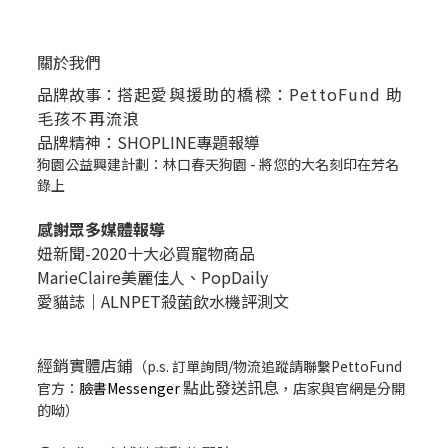
關於我們
品牌故事：
搭起愛與援助的橋樑：PettoFund 助
毛孩不再流浪
品牌精神：SHOPLINE專題報導
狗園公益興建計劃：林口春天狗園 - 將您的大名刻印在芳名
錄上
感謝眾多媒體報導
妞新聞-2020十大必買寵物商品
MarieClaire美麗佳人、
PopDail
y
愛貓誌｜ALNPET殺菌飲水機評測文
經銷實體店鋪
（p.s. 訂單詢問/物流追蹤請聯繫PettoFund
點此發送訊息
官方：
臉書Messenger
，店家與官網是分開
的呦）