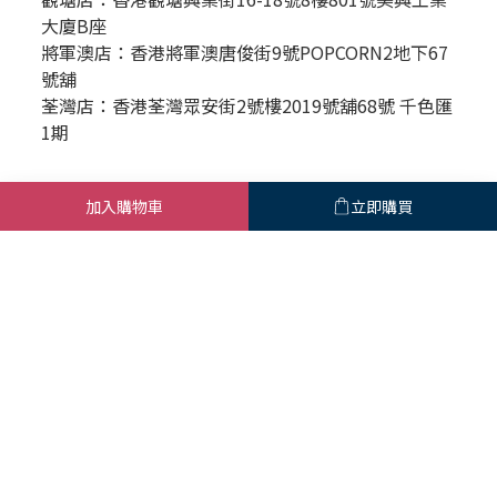
大廈B座
將軍澳店：香港將軍澳唐俊街9號POPCORN2地下67
號舖
荃灣店：香港荃灣眾安街2號樓2019號舖68號 千色匯
1期
Business＆聯絡我們
加入購物車
立即購買
時間 / 週一至週五｜10:00-18:00
產品維修/客服支援請透過臉書Messenger
點此發送訊息
For business inquiries, please
contact：
service@pettofund.com
商務合作 E-mail / service@pettofund.com
|
退換貨政策
|
條款及細則
| 2020 © PettoFund
寵愛願景股
份有限公司 85047456