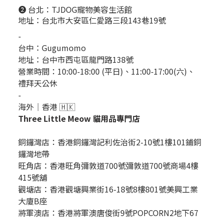
❷ 台北：
TJDOG寵物美容生活館
地址：台北市大安區仁愛路三段143巷19號
-
台中：
Gugumomo
地址：
台中市西屯區龍門路138號
營業時間：10:00-18:00 (平日)、11:00-17:00(六)、
禮拜天公休
-
海外｜香港 🇭🇰
Three Little Meow 貓用品專門店
銅鑼灣店：
香港銅鑼灣記利佐治街2-10號1樓101鋪銅
鑼灣地帶
旺角店：香港旺角彌敦道700號彌敦道700號商場4樓
415號舖
觀塘店：香港觀塘興業街16-18號8樓801號美興工業
大廈B座
將軍澳店：香港將軍澳唐俊街9號POPCORN2地下67