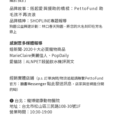
關於我們
品牌故事：
搭起愛與援助的橋樑：PettoFund 助
毛孩不再流浪
品牌精神：SHOPLINE專題報導
狗園公益興建計劃：林口春天狗園 - 將您的大名刻印在芳名
錄上
感謝眾多媒體報導
妞新聞-2020十大必買寵物商品
MarieClaire美麗佳人、
PopDail
y
愛貓誌｜ALNPET殺菌飲水機評測文
經銷實體店鋪
（p.s. 訂單詢問/物流追蹤請聯繫PettoFund
點此發送訊息
官方：
臉書Messenger
，店家與官網是分開
的呦）
❶ 台北：
寵博健康動物醫院
地址：台北市松山區三民路108-30號1F
營業時間：10:30-19:00