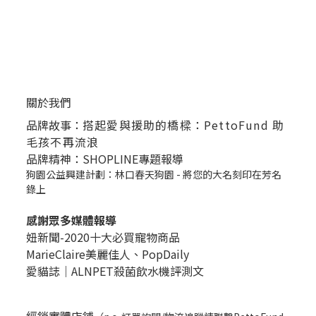
關於我們
品牌故事：
搭起愛與援助的橋樑：PettoFund 助
毛孩不再流浪
品牌精神：SHOPLINE專題報導
狗園公益興建計劃：林口春天狗園 - 將您的大名刻印在芳名
錄上
感謝眾多媒體報導
妞新聞-2020十大必買寵物商品
MarieClaire美麗佳人、
PopDail
y
愛貓誌｜ALNPET殺菌飲水機評測文
經銷實體店鋪