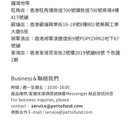
鑼灣地帶
旺角店：香港旺角彌敦道700號彌敦道700號商場4樓
415號舖
觀塘店：香港觀塘興業街16-18號8樓801號美興工業
大廈B座
將軍澳店：香港將軍澳唐俊街9號POPCORN2地下67
號舖
荃灣店：香港荃灣眾安街2號樓2019號舖68號 千色匯
1期
Business＆聯絡我們
時間 / 週一至週五｜10:00-18:00
產品維修/客服支援請透過臉書Messenger
點此發送訊息
For business inquiries, please
contact：
service@pettofund.com
商務合作 E-mail / service@pettofund.com