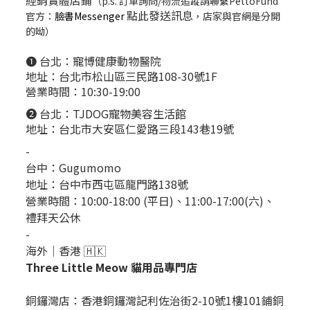
（p.s. 訂單詢問/物流追蹤請聯繫PettoFund
點此發送訊息
官方：
臉書Messenger
，店家與官網是分開
的呦）
❶ 台北：
寵博健康動物醫院
地址：台北市松山區三民路108-30號1F
營業時間：10:30-19:00
❷ 台北：
TJDOG寵物美容生活館
地址：台北市大安區仁愛路三段143巷19號
-
台中：
Gugumomo
地址：
台中市西屯區龍門路138號
營業時間：10:00-18:00 (平日)、11:00-17:00(六)、
禮拜天公休
-
海外｜香港 🇭🇰
Three Little Meow 貓用品專門店
銅鑼灣店：
香港銅鑼灣記利佐治街2-10號1樓101鋪銅