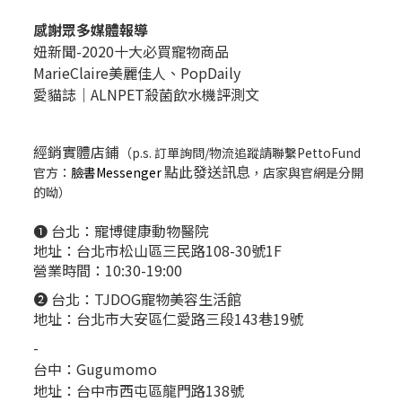
感謝眾多媒體報導
妞新聞-2020十大必買寵物商品
MarieClaire美麗佳人、
PopDail
y
愛貓誌｜ALNPET殺菌飲水機評測文
經銷實體店鋪
（p.s. 訂單詢問/物流追蹤請聯繫PettoFund
點此發送訊息
官方：
臉書Messenger
，店家與官網是分開
的呦）
❶ 台北：
寵博健康動物醫院
地址：台北市松山區三民路108-30號1F
營業時間：10:30-19:00
❷ 台北：
TJDOG寵物美容生活館
地址：台北市大安區仁愛路三段143巷19號
-
台中：
Gugumomo
地址：
台中市西屯區龍門路138號