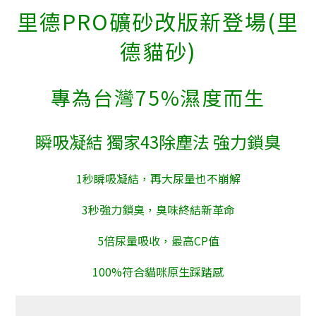
里德PRO礦砂改版新登場(里
德貓砂)
專為台灣75%濕度而生
瞬吸凝結 獨家43除塵法 強力鎖臭
1秒瞬吸凝結，再大尿量也不崩解
3秒強力鎖臭，臭味終結新革命
5倍尿量吸收，最高CP值
100%符合貓咪原生踩踏感