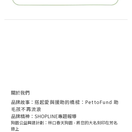
關於我們
品牌故事：
搭起愛與援助的橋樑：PettoFund 助
毛孩不再流浪
品牌精神：SHOPLINE專題報導
狗園公益興建計劃：林口春天狗園 - 將您的大名刻印在芳名
錄上