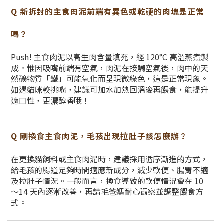
Q 新拆封的主食肉泥前端有異色或乾硬的肉塊是正常
嗎？
Push! 主食肉泥以高生肉含量填充，經 120°C 高溫蒸煮製
成。惟因吸嘴前端有空氣，肉泥在接觸空氣後，肉中的天
然礦物質「鐵」可能氧化而呈現微綠色，這是正常現象。
如遇貓咪較挑嘴，建議可加水加熱回溫後再餵食，能提升
適口性，更濃醇香哦！
Q 剛換食主食肉泥，毛孩出現拉肚子該怎麼辦？
在更換貓飼料或主食肉泥時，建議採用循序漸進的方式，
給毛孩的腸道足夠時間適應新成分，減少軟便、腸胃不適
及拉肚子情況。一般而言，換食導致的軟便情況會在 10
～14 天內逐漸改善，再請毛爸媽耐心觀察並調整餵食方
式。