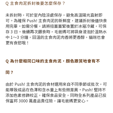
Q 主食肉泥拆封後要怎麼保存？
未拆封時，可於室內陰涼處保存，避免高溫陽光直射即
可。為確保 Push! 主食肉泥的新鮮度，建議拆封後儘快食
用完畢。如需分餐，請將扭蓋蓋緊後置於冰箱冷藏，可保
存 3 日。後續再次餵食時，毛爸媽可將袋身浸泡於溫熱水
中 1～3 分鐘，回溫的主食肉泥肉香將更香醇，貓咪也會
更有食慾哦！
Q 為什麼相同口味的主食肉泥，顏色跟質地會有不
同？
由於 Push! 主食肉泥的食材選用來自不同季節或批次，可
能導致成品在色澤和含水量上有些微差異。Push! 堅持不
添加色素修飾校正，確保食品安全，同時全系列產品已投
保富邦 3000 萬產品責任險，讓毛爸媽更安心。