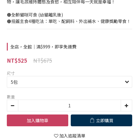
物，讓毛孩維持體態及食慾，相互陪伴每一天就是幸福！
🟠全齡貓咪可食 (幼貓離乳後)
🟠扭蓋主食4種吃法：單吃、配飼料、外出補水、健康獎勵零食！
全店，全館｜滿$999，即享免運費
NT$675
NT$525
尺寸
數量
加入購物車
立即購買
加入追蹤清單