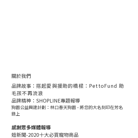
關於我們
品牌故事：
搭起愛與援助的橋樑：PettoFund 助
毛孩不再流浪
品牌精神：SHOPLINE專題報導
狗園公益興建計劃：林口春天狗園 - 將您的大名刻印在芳名
錄上
感謝眾多媒體報導
妞新聞-2020十大必買寵物商品