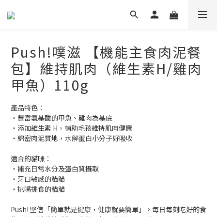
Push!噗滋 【機能主食肉泥餐
包】維持肌肉（維生素H/雞肉
甲魚）110g
產品特色：
・豐富氨基酸的甲魚、雞肉為基底
・添加維生素 H，輔助毛孩維持肌肉健康
・綿密肉泥質地，水解蛋白小分子好吸收
適合的貓咪：
・補充日常水分及蛋白質攝取
・牙口敏感的貓貓
・挑嘴挑食的貓貓
Push! 堅信「簡單就是健康，健康就要簡單」。每日每刻吃好的食