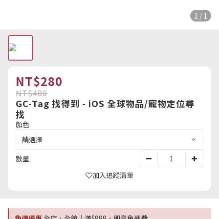
1 / 1
NT$280
NT$480
GC-Tag 找得到 - iOS 全球物品/寵物定位尋
找
顏色
數量
加入追蹤清單
免運優惠
全店，全館｜滿$999，即享免運費