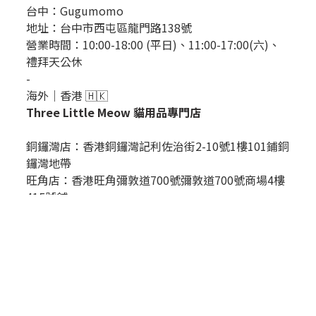
台中：
Gugumomo
地址：
台中市西屯區龍門路138號
營業時間：10:00-18:00 (平日)、11:00-17:00(六)、
禮拜天公休
-
海外｜香港 🇭🇰
Three Little Meow 貓用品專門店
銅鑼灣店：
香港銅鑼灣記利佐治街2-10號1樓101鋪銅
鑼灣地帶
立即購買
旺角店：香港旺角彌敦道700號彌敦道700號商場4樓
415號舖
觀塘店：香港觀塘興業街16-18號8樓801號美興工業
大廈B座
將軍澳店：香港將軍澳唐俊街9號POPCORN2地下67
號舖
荃灣店：香港荃灣眾安街2號樓2019號舖68號 千色匯
1期