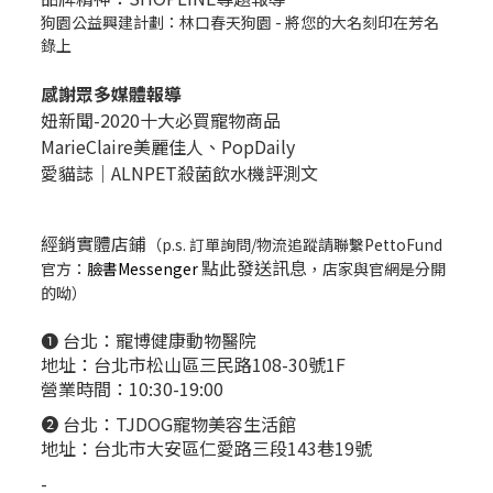
狗園公益興建計劃：林口春天狗園 - 將您的大名刻印在芳名
錄上
感謝眾多媒體報導
妞新聞-2020十大必買寵物商品
MarieClaire美麗佳人、
PopDail
y
愛貓誌｜ALNPET殺菌飲水機評測文
經銷實體店鋪
（p.s. 訂單詢問/物流追蹤請聯繫PettoFund
點此發送訊息
官方：
臉書Messenger
，店家與官網是分開
的呦）
❶ 台北：
寵博健康動物醫院
地址：台北市松山區三民路108-30號1F
營業時間：10:30-19:00
❷ 台北：
TJDOG寵物美容生活館
地址：台北市大安區仁愛路三段143巷19號
-