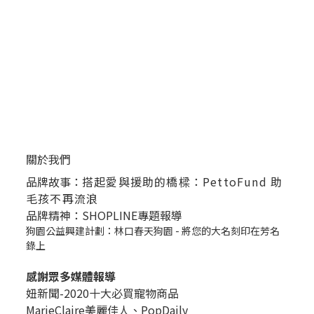
關於我們
品牌故事：
搭起愛與援助的橋樑：PettoFund 助
毛孩不再流浪
品牌精神：SHOPLINE專題報導
狗園公益興建計劃：林口春天狗園 - 將您的大名刻印在芳名
錄上
感謝眾多媒體報導
妞新聞-2020十大必買寵物商品
MarieClaire美麗佳人、
PopDail
y