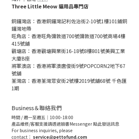
Three Little Meow 貓用品專門店
銅鑼灣店：
香港銅鑼灣記利佐治街2-10號1樓101鋪銅
鑼灣地帶
旺角店：香港旺角彌敦道700號彌敦道700號商場4樓
415號舖
觀塘店：香港觀塘興業街16-18號8樓801號美興工業
大廈B座
將軍澳店：香港將軍澳唐俊街9號POPCORN2地下67
號舖
荃灣店：香港荃灣眾安街2號樓2019號舖68號 千色匯
1期
Business＆聯絡我們
時間 / 週一至週五｜10:00-18:00
產品維修/客服支援請透過臉書Messenger
點此發送訊息
For business inquiries, please
contact：
service@pettofund.com