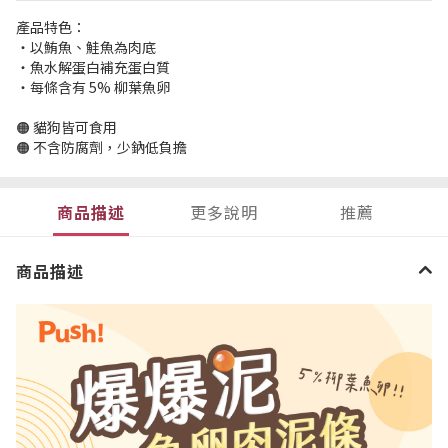
產品特色：
・以鮪魚、鮭魚為肉底
・魚水解蛋白補充蛋白質
・每條含有 5% 柳葉魚卵
🟠 貓狗皆可食用
🟠 不含防腐劑，少鈉低負擔
商品描述
更多說明
推薦
商品描述