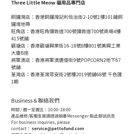
Three Little Meow 貓用品專門店
銅鑼灣店：
香港銅鑼灣記利佐治街2-10號1樓101鋪銅
鑼灣地帶
旺角店：香港旺角彌敦道700號彌敦道700號商場4樓
415號舖
觀塘店：香港觀塘興業街16-18號8樓801號美興工業
大廈B座
將軍澳店：香港將軍澳唐俊街9號POPCORN2地下67
號舖
荃灣店：香港荃灣眾安街2號樓2019號舖68號 千色匯
1期
Business＆聯絡我們
時間 / 週一至週五｜10:00-18:00
產品維修/客服支援請透過臉書Messenger
點此發送訊息
For business inquiries, please
contact：
service@pettofund.com