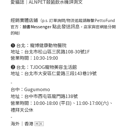
愛貓誌｜ALNPET殺菌飲水機評測文
經銷實體店鋪
（p.s. 訂單詢問/物流追蹤請聯繫PettoFund
點此發送訊息
官方：
臉書Messenger
，店家與官網是分開
的呦）
❶ 台北：
寵博健康動物醫院
地址：台北市松山區三民路108-30號1F
營業時間：10:30-19:00
❷ 台北：
TJDOG寵物美容生活館
地址：台北市大安區仁愛路三段143巷19號
-
台中：
Gugumomo
地址：
台中市西屯區龍門路138號
營業時間：10:00-18:00 (平日)、11:00-17:00(六)、
禮拜天公休
-
海外｜香港 🇭🇰