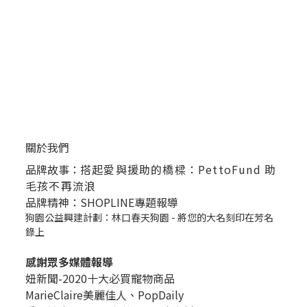
關於我們
品牌故事：
搭起愛與援助的橋樑：PettoFund 助
毛孩不再流浪
品牌精神：SHOPLINE專題報導
狗園公益興建計劃：林口春天狗園 - 將您的大名刻印在芳名
錄上
感謝眾多媒體報導
妞新聞-2020十大必買寵物商品
MarieClaire美麗佳人、
PopDail
y