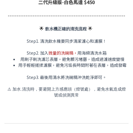
二代升級版-白色馬達 $450
-----------
-----------
-----------
-----------
-----------
-----------
🌟
🌟
飲水機正確的清洗流程
Step1. 清洗飲水機
要同步清潔濾心和濾膜！
Step2. 加入
微量的洗碗精，
用海綿清洗水箱
用刷子刷洗濾芯表層，避免髒污堵塞，造成過濾速度變慢
用手輕輕搓揉濾膜，避免污垢長時間附著在表層，造成發霉
Step3. 最後用清水將洗碗精沖洗乾淨即可。
⚠️ 加水.清洗時，要避開上方感應頭（燈號處），避免水氣造成燈
號或偵測異常