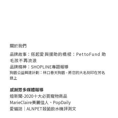
關於我們
品牌故事：
搭起愛與援助的橋樑：PettoFund 助
毛孩不再流浪
品牌精神：SHOPLINE專題報導
狗園公益興建計劃：林口春天狗園 - 將您的大名刻印在芳名
錄上
感謝眾多媒體報導
妞新聞-2020十大必買寵物商品
MarieClaire美麗佳人、
PopDail
y
愛貓誌｜ALNPET殺菌飲水機評測文