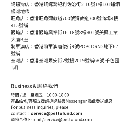
銅鑼灣店：
香港銅鑼灣記利佐治街2-10號1樓101鋪銅
鑼灣地帶
旺角店：香港旺角彌敦道700號彌敦道700號商場4樓
415號舖
觀塘店：香港觀塘興業街16-18號8樓801號美興工業
大廈B座
將軍澳店：香港將軍澳唐俊街9號POPCORN2地下67
號舖
荃灣店：香港荃灣眾安街2號樓2019號舖68號 千色匯
1期
Business＆聯絡我們
時間 / 週一至週五｜10:00-18:00
產品維修/客服支援請透過臉書Messenger
點此發送訊息
For business inquiries, please
contact：
service@pettofund.com
商務合作 E-mail / service@pettofund.com