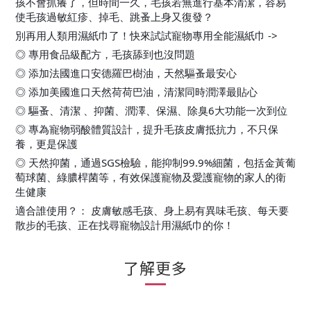
孩不會抓癢了，但時間一久，毛孩若無進行基本清潔，容易
使毛孩過敏紅疹、掉毛、跳蚤上身又復發？
別再用人類用濕紙巾了！快來試試寵物專用全能濕紙巾 ->
◎ 專用食品級配方，毛孩舔到也沒問題
◎ 添加法國進口安德羅巴樹油，天然驅蚤最安心
◎ 添加美國進口天然荷荷巴油，清潔同時潤澤最貼心
◎ 驅蚤、清潔 、抑菌、潤澤、保濕、除臭6大功能一次到位
◎ 專為寵物弱酸體質設計，提升毛孩皮膚抵抗力，不只保
養，更是保護
◎ 天然抑菌，通過SGS檢驗，能抑制99.9%細菌，包括金黃葡
萄球菌、綠膿桿菌等，有效保護寵物及愛護寵物的家人的衛
生健康
適合誰使用？： 皮膚敏感毛孩、身上易有異味毛孩、每天要
散步的毛孩、正在找尋寵物設計用濕紙巾的你！
了解更多