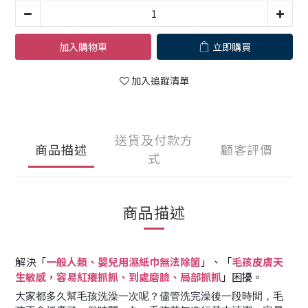
加入購物車
立即購買
加入追蹤清單
送貨及付款方
商品描述
顧客評價
式
商品描述
解決「
一般人類、嬰兒用濕紙巾無法除箘
」、「
毛孩皮膚天
生敏感，容易紅癢抓抓、到處磨臉、局部抓抓
」困擾。
大家都多久幫毛孩洗澡一次呢？儘管洗完澡後一段時間，毛