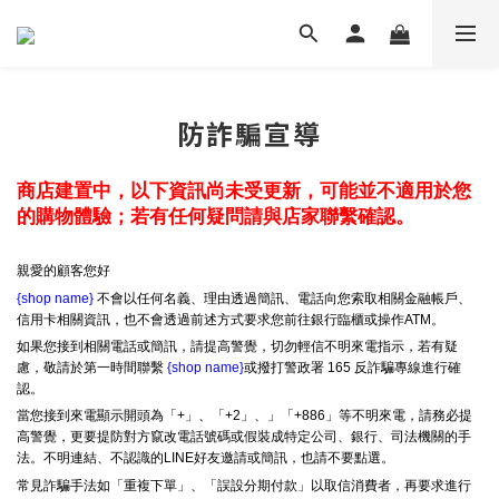
防詐騙宣導
商店建置中，以下資訊尚未受更新，可能並不適用於您
的購物體驗；若有任何疑問請與店家聯繫確認。
親愛的顧客您好
{shop name}
不會以任何名義、理由透過簡訊、電話向您索取相關金融帳戶、
信用卡相關資訊，也不會透過前述方式要求您前往銀行臨櫃或操作ATM。
如果您接到相關電話或簡訊，請提高警覺，切勿輕信不明來電指示，若有疑
慮，敬請於第一時間聯繫
{shop name}
或撥打警政署 165 反詐騙專線進行確
認。
當您接到來電顯示開頭為「+」、「+2」、」「+886」等不明來電，請務必提
高警覺，更要提防對方竄改電話號碼或假裝成特定公司、銀行、司法機關的手
法。不明連結、不認識的LINE好友邀請或簡訊，也請不要點選。
常見詐騙手法如「重複下單」、「誤設分期付款」以取信消費者，再要求進行