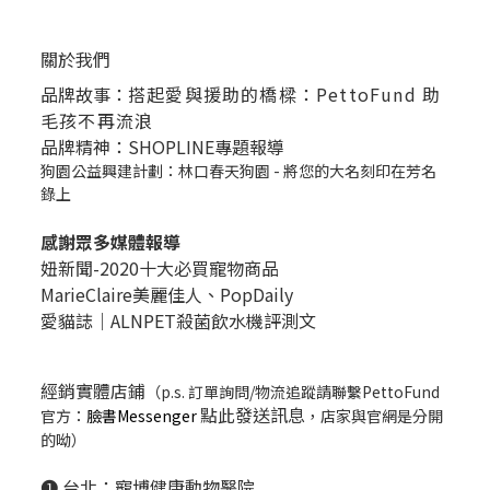
關於我們
品牌故事：
搭起愛與援助的橋樑：PettoFund 助
毛孩不再流浪
品牌精神：SHOPLINE專題報導
狗園公益興建計劃：林口春天狗園 - 將您的大名刻印在芳名
錄上
感謝眾多媒體報導
妞新聞-2020十大必買寵物商品
MarieClaire美麗佳人、
PopDail
y
愛貓誌｜ALNPET殺菌飲水機評測文
經銷實體店鋪
（p.s. 訂單詢問/物流追蹤請聯繫PettoFund
點此發送訊息
官方：
臉書Messenger
，店家與官網是分開
的呦）
❶ 台北：
寵博健康動物醫院