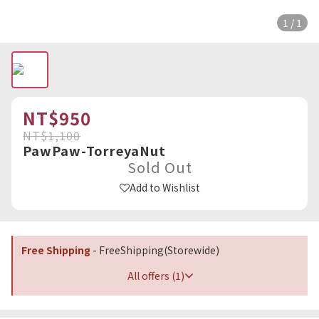
1 / 1
NT$950
NT$1,100
PawPaw-TorreyaNut
Sold Out
Add to Wishlist
Free Shipping
- FreeShipping(Storewide)
All offers (1)