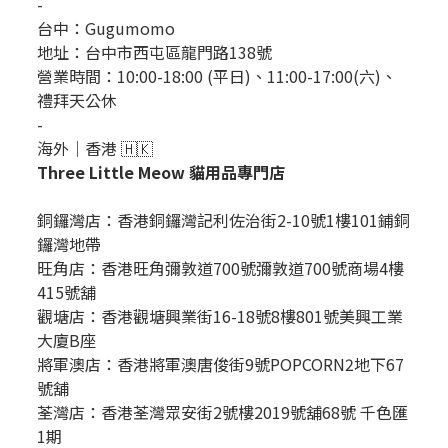
-
台中：
Gugumomo
地址：
台中市西屯區龍門路138號
營業時間：10:00-18:00 (平日)、11:00-17:00(六)、
禮拜天公休
-
海外｜香港 🇭🇰
Three Little Meow 貓用品專門店
銅鑼灣店：
香港銅鑼灣記利佐治街2-10號1樓101鋪銅
鑼灣地帶
旺角店：香港旺角彌敦道700號彌敦道700號商場4樓
415號舖
觀塘店：香港觀塘興業街16-18號8樓801號美興工業
大廈B座
將軍澳店：香港將軍澳唐俊街9號POPCORN2地下67
號舖
荃灣店：香港荃灣眾安街2號樓2019號舖68號 千色匯
1期