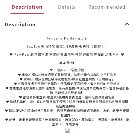
Description
Details
Recommended
Description
Petaum x Furday毛日子
PawPaw洗毛精皆需按1:10濃縮液稀釋（超省！）
❤ PawPaw泡泡寵物潔淨露研發團隊堅持製造寵物專屬的沙龍系列
❤
- 產品說明 -
❤ PH值6.2-6.5弱酸中性
❤ 擁有21項SGS無毒認證並堅持遵循古法融合複合式精油之手打洗劑
❤ 100%天然無毒的低敏淨肌香榧果-歐美獸醫生列為「自然療程」
❤ 毛寶貝皮膚不使用任何藥物，使肌膚能深深呼吸，獲得自然的自我修復.
❤ 香榧果是種珍貴的紅豆杉種果實，擁有高蛋白-恢復毛寶貝皮膚彈力，富含多種胺基
酸-迅速修復毛髮毛鱗片
❤ 富含高多維生素-維生素A使肌膚營養增生，還給毛寶貝亮麗毛髮!
❤ 敏感肌季節，還在擔心毛寶貝抓不停嗎？珍貴的低敏香榧果系列是您給毛寶貝淨肌
最佳的選擇唷！
❤ 精油SPA洗之精油成份用量比例，均遵照專業寵物芳療師所調配，為毛小孩安全使用
範圍內。
❤ 成分：香榧果菁華植萃、岩蘭草精油、角質蛋白、蠶絲蛋白、胺基酸、維他命E、維
生素B6、尿囊素等⋯