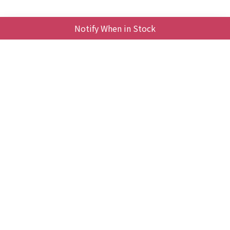
Business＆聯絡我們
Notify When in Stock
時間 / 週一至週五｜10:00-18:00
產品維修/客服支援請透過臉書Messenger
點此發送訊息
For business inquiries, please
contact：
service@pettofund.com
商務合作 E-mail / service@pettofund.com
|
退換貨政策
|
條款及細則
| 2020 © PettoFund
寵愛願景股
份有限公司 85047456