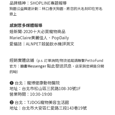
品牌精神：SHOPLINE專題報導
狗園公益興建計劃：林口春天狗園 - 將您的大名刻印在芳名
錄上
感謝眾多媒體報導
妞新聞-2020十大必買寵物商品
MarieClaire美麗佳人、
PopDail
y
愛貓誌｜ALNPET殺菌飲水機評測文
經銷實體店鋪
（p.s. 訂單詢問/物流追蹤請聯繫PettoFund
點此發送訊息
官方：
臉書Messenger
，店家與官網是分開
的呦）
❶ 台北：
寵博健康動物醫院
地址：台北市松山區三民路108-30號1F
營業時間：10:30-19:00
❷ 台北：
TJDOG寵物美容生活館
地址：台北市大安區仁愛路三段143巷19號