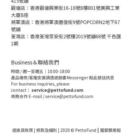
415號舖
觀塘店：香港觀塘興業街16-18號8樓801號美興工業
大廈B座
將軍澳店：香港將軍澳唐俊街9號POPCORN2地下67
號舖
荃灣店：香港荃灣眾安街2號樓2019號舖68號 千色匯
1期
Business＆聯絡我們
時間 / 週一至週五｜10:00-18:00
產品維修/客服支援請透過臉書Messenger
點此發送訊息
For business inquiries, please
contact：
service@pettofund.com
商務合作 E-mail / service@pettofund.com
|
退換貨政策
|
條款及細則
| 2020 © PettoFund
寵愛願景股