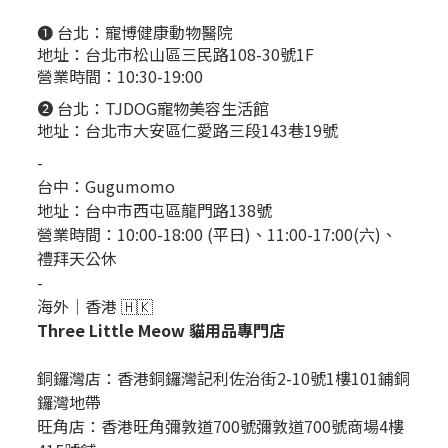
❶ 台北：
寵博健康動物醫院
地址：台北市松山區三民路108-30號1F
營業時間：10:30-19:00
❷ 台北：
TJDOG寵物美容生活館
地址：台北市大安區仁愛路三段143巷19號
-
台中：
Gugumomo
地址：
台中市西屯區龍門路138號
營業時間：10:00-18:00 (平日)、11:00-17:00(六)、
禮拜天公休
-
海外｜香港 🇭🇰
Three Little Meow 貓用品專門店
銅鑼灣店：
香港銅鑼灣記利佐治街2-10號1樓101鋪銅
鑼灣地帶
旺角店：香港旺角彌敦道700號彌敦道700號商場4樓