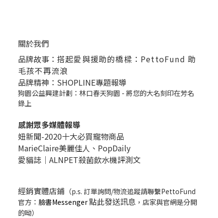
關於我們
品牌故事：
搭起愛與援助的橋樑：PettoFund 助
毛孩不再流浪
品牌精神：SHOPLINE專題報導
狗園公益興建計劃：林口春天狗園 - 將您的大名刻印在芳名
錄上
感謝眾多媒體報導
妞新聞-2020十大必買寵物商品
MarieClaire美麗佳人、
PopDail
y
愛貓誌｜ALNPET殺菌飲水機評測文
經銷實體店鋪
（p.s. 訂單詢問/物流追蹤請聯繫PettoFund
點此發送訊息
官方：
臉書Messenger
，店家與官網是分開
的呦）