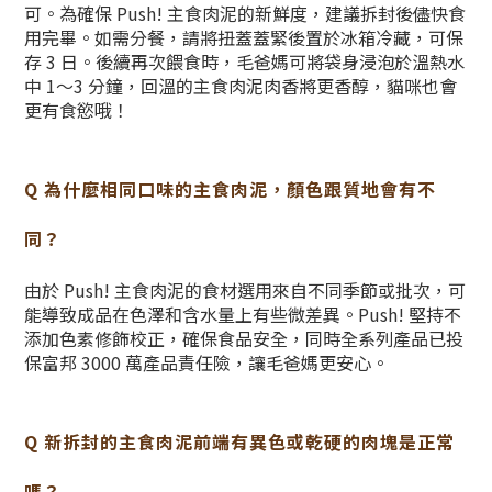
可。為確保 Push! 主食肉泥的新鮮度，建議拆封後儘快食
用完畢。如需分餐，請將扭蓋蓋緊後置於冰箱冷藏，可保
存 3 日。後續再次餵食時，毛爸媽可將袋身浸泡於溫熱水
中 1～3 分鐘，回溫的主食肉泥肉香將更香醇，貓咪也會
更有食慾哦！
Q 為什麼相同口味的主食肉泥，顏色跟質地會有不
同？
由於 Push! 主食肉泥的食材選用來自不同季節或批次，可
能導致成品在色澤和含水量上有些微差異。Push! 堅持不
添加色素修飾校正，確保食品安全，同時全系列產品已投
保富邦 3000 萬產品責任險，讓毛爸媽更安心。
Q 新拆封的主食肉泥前端有異色或乾硬的肉塊是正常
嗎？