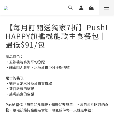
【每月訂閱送獨家7折】Push!
HAPPY旗艦機能款主食餐包｜
最低$91/包
產品特色：
・五款機能系列平均分配
・綿密肉泥質地，水解蛋白小分子好吸收
適合的貓咪：
・補充日常水分及蛋白質攝取
・牙口敏感的貓貓
・挑嘴挑食的貓貓
Push! 堅信「簡單就是健康，健康就要簡單」。每日每刻吃好的食
物，讓毛孩維持體態及食慾，相互陪伴每一天就是幸福！