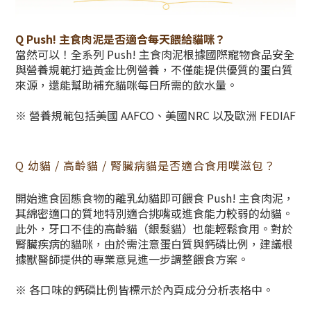
Q Push! 主食肉泥是否適合每天餵給貓咪？
當然可以！全系列 Push! 主食肉泥根據國際寵物食品安全
與營養規範打造黃金比例營養，不僅能提供優質的蛋白質
來源，還能幫助補充貓咪每日所需的飲水量。
※ 營養規範包括美國 AAFCO、美國NRC 以及歐洲 FEDIAF
Q 幼貓 / 高齡貓 / 腎臟病貓是否適合食用噗滋包？
開始進食固態食物的離乳幼貓即可餵食 Push! 主食肉泥，
其綿密適口的質地特別適合挑嘴或進食能力較弱的幼貓。
此外，牙口不佳的高齡貓（銀髮貓）也能輕鬆食用。對於
腎臟疾病的貓咪，由於需注意蛋白質與鈣磷比例，建議根
據獸醫師提供的專業意見進一步調整餵食方案。
※ 各口味的鈣磷比例皆標示於內頁成分分析表格中。