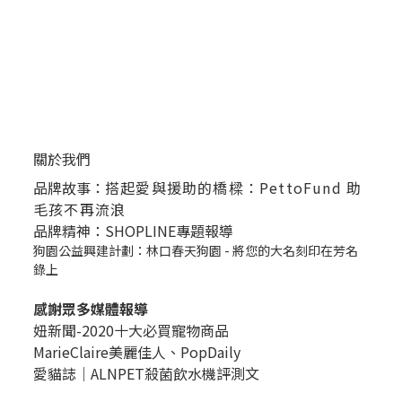
關於我們
品牌故事：
搭起愛與援助的橋樑：PettoFund 助
毛孩不再流浪
品牌精神：SHOPLINE專題報導
狗園公益興建計劃：林口春天狗園 - 將您的大名刻印在芳名
錄上
感謝眾多媒體報導
妞新聞-2020十大必買寵物商品
MarieClaire美麗佳人、
PopDail
y
愛貓誌｜ALNPET殺菌飲水機評測文