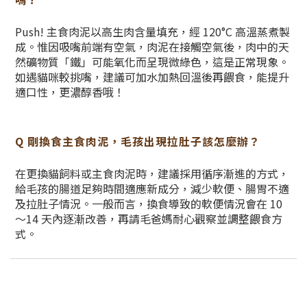
Push! 主食肉泥以高生肉含量填充，經 120°C 高溫蒸煮製
成。惟因吸嘴前端有空氣，肉泥在接觸空氣後，肉中的天
然礦物質「鐵」可能氧化而呈現微綠色，這是正常現象。
如遇貓咪較挑嘴，建議可加水加熱回溫後再餵食，能提升
適口性，更濃醇香哦！
Q 剛換食主食肉泥，毛孩出現拉肚子該怎麼辦？
在更換貓飼料或主食肉泥時，建議採用循序漸進的方式，
給毛孩的腸道足夠時間適應新成分，減少軟便、腸胃不適
及拉肚子情況。一般而言，換食導致的軟便情況會在 10
～14 天內逐漸改善，再請毛爸媽耐心觀察並調整餵食方
式。