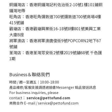
銅鑼灣店：
香港銅鑼灣記利佐治街2-10號1樓101鋪銅
鑼灣地帶
旺角店：香港旺角彌敦道700號彌敦道700號商場4樓
415號舖
觀塘店：香港觀塘興業街16-18號8樓801號美興工業
大廈B座
將軍澳店：香港將軍澳唐俊街9號POPCORN2地下67
號舖
荃灣店：香港荃灣眾安街2號樓2019號舖68號 千色匯
1期
Business＆聯絡我們
時間 / 週一至週五｜10:00-18:00
產品維修/客服支援請透過臉書Messenger
點此發送訊息
For business inquiries, please
contact：
service@pettofund.com
商務合作 E-mail / service@pettofund.com