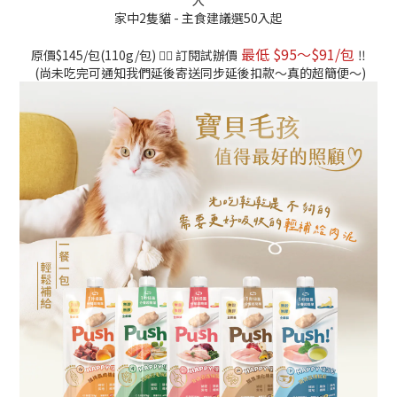
入
家中2隻貓 - 主食建議選50入起
最低 $95～$91/包
原價$145/包(110g/包) 👉🏻 訂閱試辦價
‼️
(尚未吃完可通知我們延後寄送同步延後扣款～真的超簡便～)