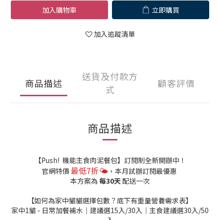
加入購物車
立即購買
加入追蹤清單
送貨及付款方
商品描述
顧客評價
式
商品描述
【Push! 機能主食肉泥餐包】訂閱制全新開辦中！
最低7折🌤️
官網特價
，本月試辦訂閱最優惠
本方案為
每30天
配送一次
【如何為家中貓貓選擇包數？底下有重量營養需求表】
家中1貓 - 日常加餐補水｜建議選15入/30入｜主食建議選30入/50